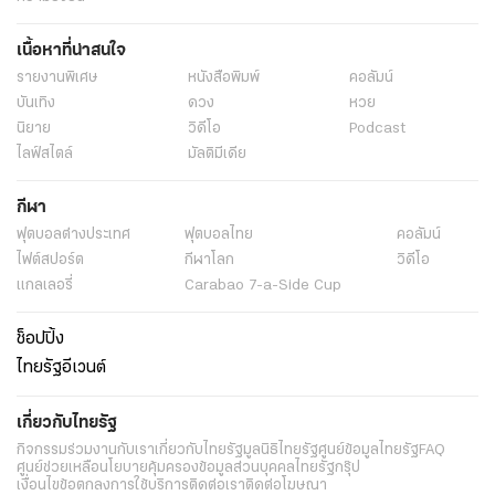
เนื้อหาที่น่าสนใจ
รายงานพิเศษ
หนังสือพิมพ์
คอลัมน์
บันเทิง
ดวง
หวย
นิยาย
วิดีโอ
Podcast
ไลฟ์สไตล์
มัลติมีเดีย
กีฬา
ฟุตบอลต่่างประเทศ
ฟุตบอลไทย
คอลัมน์
ไฟต์สปอร์ต
กีฬาโลก
วิดีโอ
แกลเลอรี่
Carabao 7-a-Side Cup
ช็อปปิ้ง
ไทยรัฐอีเวนต์
เกี่ยวกับไทยรัฐ
กิจกรรม
ร่วมงานกับเรา
เกี่ยวกับไทยรัฐ
มูลนิธิไทยรัฐ
ศูนย์ข้อมูลไทยรัฐ
FAQ
ศูนย์ช่วยเหลือ
นโยบายคุ้มครองข้อมูลส่วนบุคคลไทยรัฐกรุ๊ป
เงื่อนไขข้อตกลงการใช้บริการ
ติดต่อเรา
ติดต่อโฆษณา