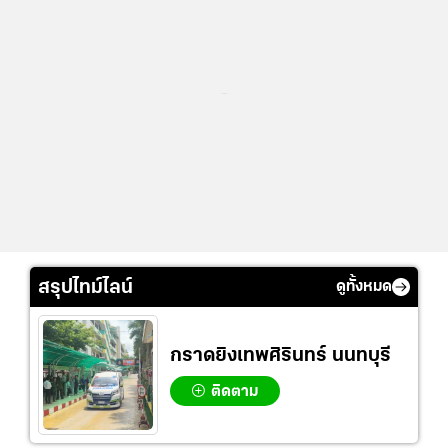
...
สรุปไทม์ไลน์
ดูทั้งหมด
กราดยิงเทพศิรินทร์ นนทบุรี
ติดตาม