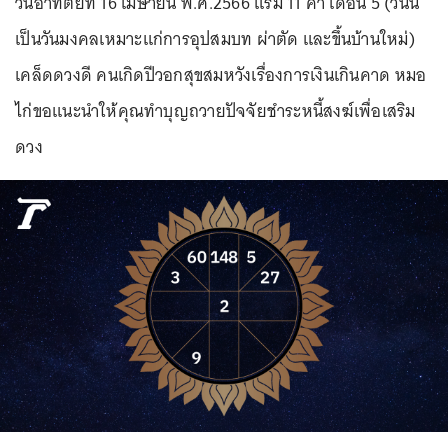
วันอาทิตย์ที่ 16 เมษายน พ.ศ.2566 แรม 11 ค่ำ เดือน 5 (วันนี้
เป็นวันมงคลเหมาะแก่การอุปสมบท ผ่าตัด และขึ้นบ้านใหม่)
เคล็ดดวงดี คนเกิดปีวอกสุขสมหวังเรื่องการเงินเกินคาด หมอ
ไก่ขอแนะนำให้คุณทำบุญถวายปัจจัยชำระหนี้สงฆ์เพื่อเสริม
ดวง