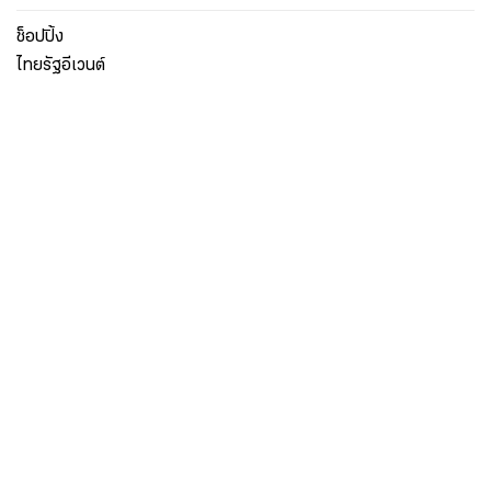
ช็อปปิ้ง
ไทยรัฐอีเวนต์
เกี่ยวกับไทยรัฐ
กิจกรรม
ร่วมงานกับเรา
เกี่ยวกับไทยรัฐ
มูลนิธิไทยรัฐ
ศูนย์ข้อมูลไทยรัฐ
FAQ
ศูนย์ช่วยเหลือ
นโยบายคุ้มครองข้อมูลส่วนบุคคลไทยรัฐกรุ๊ป
เงื่อนไขข้อตกลงการใช้บริการ
ติดต่อเรา
ติดต่อโฆษณา
ติดตามเราได้ที่
Application
My THAIRATH