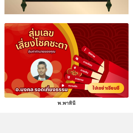
ไปเขย่าเซียมซี
พ.พาทินี