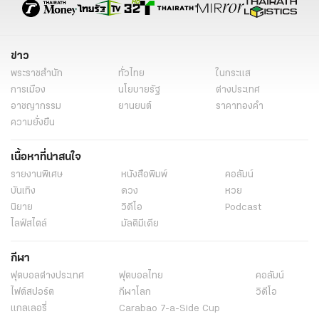
ข่าว
พระราชสำนัก
ทั่วไทย
ในกระแส
การเมือง
นโยบายรัฐ
ต่างประเทศ
อาชญากรรม
ยานยนต์
ราคาทองคำ
ความยั่งยืน
เนื้อหาที่น่าสนใจ
รายงานพิเศษ
หนังสือพิมพ์
คอลัมน์
บันเทิง
ดวง
หวย
นิยาย
วิดีโอ
Podcast
ไลฟ์สไตล์
มัลติมีเดีย
กีฬา
ฟุตบอลต่่างประเทศ
ฟุตบอลไทย
คอลัมน์
ไฟต์สปอร์ต
กีฬาโลก
วิดีโอ
แกลเลอรี่
Carabao 7-a-Side Cup