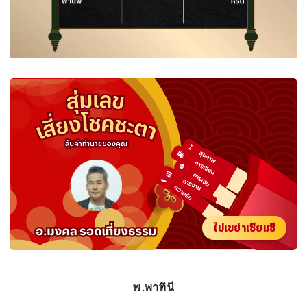
ไปเขย่าเซียมซี
พ.พาทินี