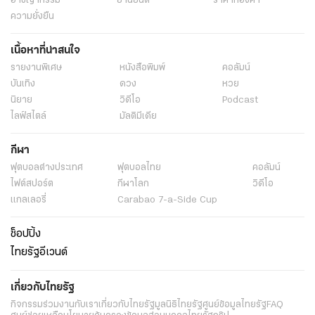
อาชญากรรม
ยานยนต์
ราคาทองคำ
ความยั่งยืน
เนื้อหาที่น่าสนใจ
รายงานพิเศษ
หนังสือพิมพ์
คอลัมน์
บันเทิง
ดวง
หวย
นิยาย
วิดีโอ
Podcast
ไลฟ์สไตล์
มัลติมีเดีย
กีฬา
ฟุตบอลต่่างประเทศ
ฟุตบอลไทย
คอลัมน์
ไฟต์สปอร์ต
กีฬาโลก
วิดีโอ
แกลเลอรี่
Carabao 7-a-Side Cup
ช็อปปิ้ง
ไทยรัฐอีเวนต์
เกี่ยวกับไทยรัฐ
กิจกรรม
ร่วมงานกับเรา
เกี่ยวกับไทยรัฐ
มูลนิธิไทยรัฐ
ศูนย์ข้อมูลไทยรัฐ
FAQ