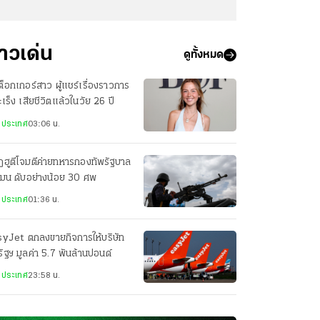
่าวเด่น
ดูทั้งหมด
กต็อกเกอร์สาว ผู้แชร์เรื่องราวการ
มะเร็ง เสียชีวิตแล้วในวัย 26 ปี
งประเทศ
03:06 น.
ฮูตีโจมตีค่ายทหารกองทัพรัฐบาล
เมน ดับอย่างน้อย 30 ศพ
งประเทศ
01:36 น.
syJet ตกลงขายกิจการให้บริษัท
ัฐฯ มูลค่า 5.7 พันล้านปอนด์
งประเทศ
23:58 น.