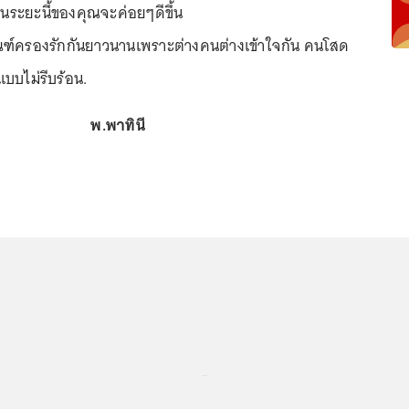
นระยะนี้ของคุณจะค่อยๆดีขึ้น
กณฑ์ครองรักกันยาวนานเพราะต่างคนต่างเข้าใจกัน คนโสด
แบบไม่รีบร้อน.
พ.พาทินี
...