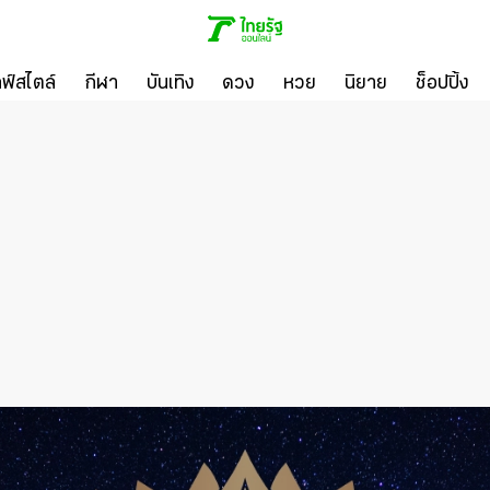
ลฟ์สไตล์
กีฬา
บันเทิง
ดวง
หวย
นิยาย
ช็อปปิ้ง