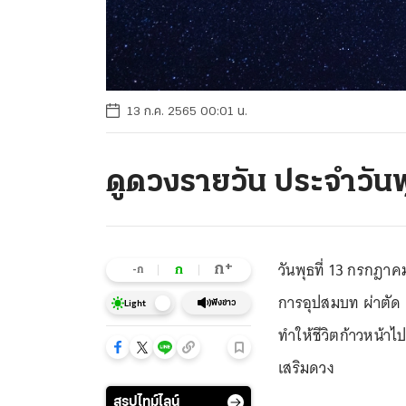
13 ก.ค. 2565 00:01 น.
ดูดวงรายวัน ประจำวัน
วันพุธที่ 13 กรกฎาคม
+
ก
ก
-ก
การอุปสมบท ผ่าตัด แ
ฟังข่าว
Light
ทำให้ชีวิตก้าวหน้า
เสริมดวง
สรุปไทม์ไลน์