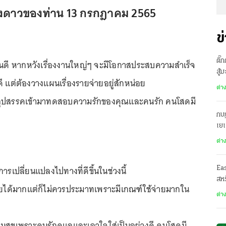
งดาวของท่าน 13 กรกฎาคม 2565
ข
ติ๊
านดี หากหวังเรื่องงานใหญ่ๆ จะมีโอกาสประสบความสำเร็จ
สู้
ดี แต่ต้องวางแผนเรื่องรายจ่ายอยู่สักหน่อย
ต่า
มีอุปสรรคเข้ามาทดสอบความรักของคุณและคนรัก คนโสดมี
กบฏ
เย
ต่า
ารเปลี่ยนแปลงไปทางที่ดีขึ้นในช่วงนี้
Ea
สหร
รายได้มากแต่ก็ไม่ควรประมาทเพราะมีเกณฑ์ใช้จ่ายมากใน
ต่า
วามสุขเพราะคนรักดูแลและเอาใจใส่เป็นอย่างดี คนโสดมี