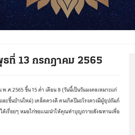
พุธที่ 13 กรกฎาคม 2565
 พ.ศ.2565 ขึ้น 15 ค่ำ เดือน 8 (วันนี้เป็นวันมงคลเหมาะแก่
ละขึ้นบ้านใหม่) เคล็ดดวงดี คนเกิดปีมะโรงดวงมีผู้อุปถัมภ์
ไปได้เรื่อยๆ หมอไก่ขอแนะนำให้คุณทำบุญถวายสังฆทานเพื่อ