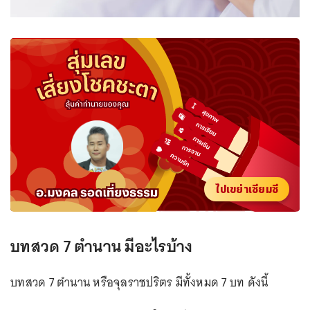
ไปเขย่าเซียมซี
บทสวด 7 ตำนาน มีอะไรบ้าง
บทสวด 7 ตำนาน หรือจุลราชปริตร มีทั้งหมด 7 บท ดังนี้