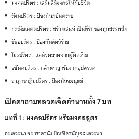
มงคลปริตร : เสริมสิริมงคลให้กับชีวิต
รัตนปริตร : ป้องกันภยันตราย
กรณียเมตตปริตร : สร้างเสน่ห์ เป็นที่รักของทุกสรรพสิ่ง
ขันธปริตร : ป้องกันสัตว์ร้าย
โมรปริตร : แคล้วคลาดจากผู้คิดร้าย
ธชัคคปริตร : กล้าหาญ พ้นจากอุปสรรค
อาฏานาฏิยปริตร : ป้องกันอมนุษย์
เปิดคาถาบทสวดเจ็ดตํานานทั้ง 7 บท
บทที่ 1 : มงคลปริตร หรือมงคลสูตร
อะเสวะนา จะ พาลานัง ปัณฑิตานัญจะ เสวะนา