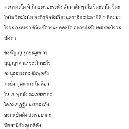
ตะถาคะโต หิ ภิกขะเวอะระหัง สัมมาสัมพุทโธ วีตะราโค วีตะ
โทโส วีตะโมโห อะภิรุอัจฉัมภีอะนุตราสีอะปะลายีติ ฯ อิทะมะ
โวจะ ภะคะวา อิทัง วัตวานะ สุคะโต อะถาปะรัง เอตะทะโวจะ
สัตถา
อะรัญเญ รุกขะมูเล วา
สุญญาคาเร วะ ภิกขะโว
อะนุสสะเรถะ สัมพุทธัง
ภะยัง ตุมหากะ โน สิยา
โน เจ พุทธัง สะเรยยาถะ
โลกะเชฏฐัง นะราสะภัง
อะถะ ธัมมัง สะเรยยาถะ
นิยยานิกัง สุเทสิตัง