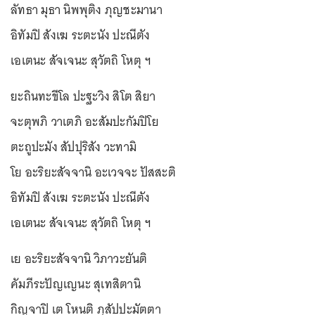
ลัทธา มุธา นิพพุติง ภุญชะมานา
อิทัมปิ สังเฆ ระตะนัง ปะณีตัง
เอเตนะ สัจเจนะ สุวัตถิ โหตุ ฯ
ยะถินทะขีโล ปะฐะวิง สิโต สิยา
จะตุพภิ วาเตภิ อะสัมปะกัมปิโย
ตะถูปะมัง สัปปุริสัง วะทามิ
โย อะริยะสัจจานิ อะเวจจะ ปัสสะติ
อิทัมปิ สังเฆ ระตะนัง ปะณีตัง
เอเตนะ สัจเจนะ สุวัตถิ โหตุ ฯ
เย อะริยะสัจจานิ วิภาวะยันติ
คัมภีระปัญเญนะ สุเทสิตานิ
กิญจาปิ เต โหนติ ภุสัปปะมัตตา