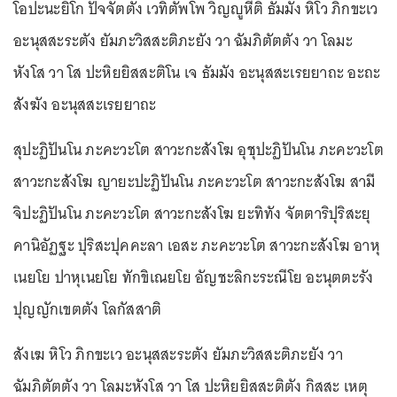
โอปะนะยิโก ปัจจัตตัง เวทิตัพโพ วิญญูหีติ ธัมมัง หิโว ภิกขะเว
อะนุสสะระตัง ยัมภะวิสสะติภะยัง วา ฉัมภิตัตตัง วา โลมะ
หังโส วา โส ปะหิยยิสสะติโน เจ ธัมมัง อะนุสสะเรยยาถะ อะถะ
สังฆัง อะนุสสะเรยยาถะ
สุปะฏิปันโน ภะคะวะโต สาวะกะสังโฆ อุชุปะฏิปันโน ภะคะวะโต
สาวะกะสังโฆ ญายะปะฏิปันโน ภะคะวะโต สาวะกะสังโฆ สามี
จิปะฏิปันโน ภะคะวะโต สาวะกะสังโฆ ยะทิทัง จัตตาริปุริสะยุ
คานิอัฏฐะ ปุริสะปุคคะลา เอสะ ภะคะวะโต สาวะกะสังโฆ อาหุ
เนยโย ปาหุเนยโย ทักขิเณยโย อัญชะลิกะระณีโย อะนุตตะรัง
ปุญญักเขตตัง โลกัสสาติ
สังเฆ หิโว ภิกขะเว อะนุสสะระตัง ยัมภะวิสสะติภะยัง วา
ฉัมภิตัตตัง วา โลมะหังโส วา โส ปะหิยยิสสะติตัง กิสสะ เหตุ