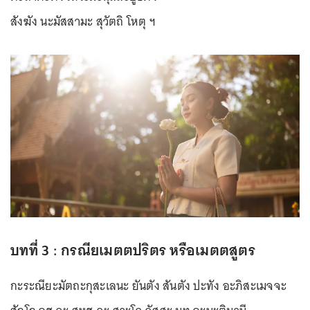
สังฆัง นะมัสสามะ สุวัตถิ โหตุ ฯ
บทที่ 3 : กรณียเมตตปริตร หรือเมตตสูตร
กะระณียะมัตถะกุสะเลนะ ยันตัง สันตัง ปะทัง อะภิสะเมจจะ