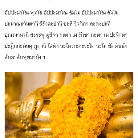
อัปปะมาโณ พุทโธ อัปปะมาโณ ธัมโม อัปปะมาโณ สังโฆ
ปะมาณะวันตานิ สิริงสะปานิ อะหิ วิจฉิกา สะตะปะที
อุณณานาภี สะระพู มูสิกา กะตา เม รักขา กะตา เม ปะริตตา
ปะฏิกกะมันตุ ภูตานิ โสหัง นะโม ภะคะวะโต นะโม สัตตันนัง
สัมมาสัมพุทธานัง ฯ