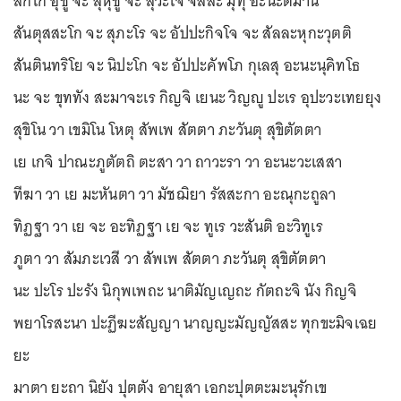
สักโก อุชู จะ สุหุชู จะ สุวะโจ จัสสะ มุทุ อะนะติมานี
สันตุสสะโก จะ สุภะโร จะ อัปปะกิจโจ จะ สัลละหุกะวุตติ
สันตินทริโย จะ นิปะโก จะ อัปปะคัพโภ กุเลสุ อะนะนุคิทโธ
นะ จะ ขุททัง สะมาจะเร กิญจิ เยนะ วิญญู ปะเร อุปะวะเทยยุง
สุขิโน วา เขมิโน โหตุ สัพเพ สัตตา ภะวันตุ สุขิตัตตา
เย เกจิ ปาณะภูตัตถิ ตะสา วา ถาวะรา วา อะนะวะเสสา
ทีฆา วา เย มะหันตา วา มัชฌิยา รัสสะกา อะณุกะถูลา
ทิฏฐา วา เย จะ อะทิฏฐา เย จะ ทูเร วะสันติ อะวิทูเร
ภูตา วา สัมภะเวสี วา สัพเพ สัตตา ภะวันตุ สุขิตัตตา
นะ ปะโร ปะรัง นิกุพเพถะ นาติมัญเญถะ กัตถะจิ นัง กิญจิ
พยาโรสะนา ปะฏีฆะสัญญา นาญญะมัญญัสสะ ทุกขะมิจเฉย
ยะ
มาตา ยะถา นิยัง ปุตตัง อายุสา เอกะปุตตะมะนุรักเข