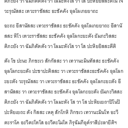
ติภะยัง วา ฉัมภิตัตตัง วา โลมะหังโส วา โส ปะหิยยิสสะติโน เจ
วะรุณัสสะ เทวะราชัสสะ ธะชัคคัง อุลโลเกยยาถะ
อะถะ อีสานัสสะ เทวะราชัสสะ ธะชัคคัง อุลโลเกยยาถะ อีสานั
สสะ หิโว เทวะราชัสสะ ธะชัคคัง อุลโลกะยะตัง ยัมภะวิสสะ
ติภะยัง วา ฉัมภิตัตตัง วา โลมะหังโส วา โส ปะหิยยิสสะตีติ
ตัง โข ปะนะ ภิกขะเว สักกัสสะ วา เทวานะมินทัสสะ ธะชัคคัง
อุลโลกะยะตัง ปะชาปะติสสะ วา เทวะราชัสสะธะชัคคัง อุลโลก
ะยะตัง วะรุณัสสะ วา เทวะราชัสสะ ธะชัคคัง อุลโลกะยะตัง อี
สานัสสะ วา เทวะราชัสสะ ธะชัคคัง อุลโลกะยะตัง ยัมภะวิสสะ
ติภะยัง วา ฉัมภิตัตตัง วา โลมะหัง โส วา โส ปะหิยเยถาปิโนปิ
ปะหิยเยถะ ตัง กิสสะ เหตุ สักโกหิ ภิกขเว เทวานะมินโท อะวี
ตะราโค อะวีตะโทโส อะวีตะโมโห ภิรุฉัมภีอุต๎ราสีปะลายีติฯ