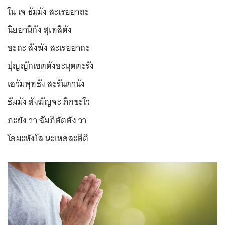
โน เจ ธัมมัง สะเรยยาถะ
นิยยานิกัง สุเทสิตัง
อะถะ สังฆัง สะเรยยาถะ
ปุญญักเขตตังอะนุตตะรัง
เอวัมพุทธัง สะรันตานัง
ธัมมัง สังฆัญจะ ภิกขะโว
ภะยัง วา ฉัมภิตัตตัง วา
โลมะหังโส นะเหสสะตีติ