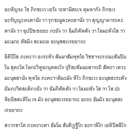
อะหัญจะ โข ภิกขะเว เอวัง วะทามิสะเจ ตุมหากัง ภิกขเว
อะรัญญะคะตานัง วา รุกขะมูละคะตานัง วา สุญญาคาระคะ
ตานัง วา อุปปัชเชยยะ ภะยัง วา ฉิมภิตัตตัง วา โลมะหังโส วา
มะเมวะ ตัสมิง สะมะเย อะนุสสะเรยยาถะ
อิติปิโส ภะคะวา อะระหัง สัมมาสัมพุทโธ วิชชาจะระณะสัมปัน
โน สุคะโต โลกะวิทูอะนุตตะโร ปุริสะทัมมะสาระถิ สัตถา เทวะ
มะนุสสานัง พุทโธ ภะคะวาติมะมัง หิโว ภิกขะเว อะนุสสะระตัง
ยัมภะวิสสะติภะยัง วา ฉัมภิตัตตัง วา โลมะหัง โส วา โส ปะ
หิยยิสสะติโน เจ มัง อะนุสสะเรยยาถะ อะถะ ธัมมัง อะนุสสะ
เรยยาถะ
สวากขาโต ภะคะวะตา ธัมโม สันทิฏฐิโก อะกาลิโก เอหิปัสสิโก