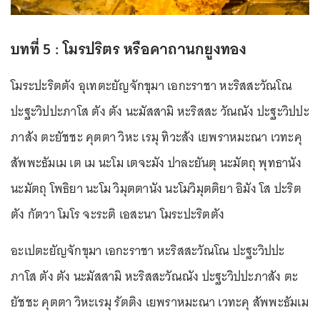
บทที่ 5 : โมรปริตร หรือคาถานกยูงทอง
โมระปะริตตัง อุเทตะยัญจักขุมา เอกะราชา หะริสสะวัณโณ
ปะฐะวิปปะภาโส ตัง ตัง นะมัสสามิ หะริสสะ วัณณัง ปะฐะวิปปะ
ภาสัง ตะยัชชะ คุตตา วิหะ เรมุ ทิวะสัง เยพราหมะณา เวทะคุ
สัพพะธัมเม เต เม นะโม เตจะมัง ปาละยันตุ นะมัตถุ พุทธานัง
นะมัตถุ โพธิยา นะโม วิมุตตานัง นะโมวิมุตติยา อิมัง โส ปะริต
ตัง กัตวา โมโร จะระติ เอสะนา โมระปะริตตัง
อะเปตะยัญจักขุมา เอกะราชา หะริสสะวัณโณ ปะฐะวิปปะ
ภาโส ตัง ตัง นะมัสสามิ หะริสสะวัณณัง ปะฐะวิปปะภาสัง ตะ
ยัชชะ คุตตา วิหะเรมุ รัตติง เยพราหมะณา เวทะคุ สัพพะธัมเม