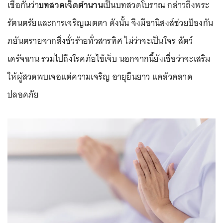
เชื่อกันว่า
บทสวดเจ็ดตำนาน
เป็นบทสวดโบราณ กล่าวถึงพระ
รัตนตรัยและการเจริญเมตตา ดังนั้น จึงมีอานิสงส์ช่วยป้องกัน
ภยันตรายจากสิ่งชั่วร้ายทั่วสารทิศ ไม่ว่าจะเป็นโจร สัตว์
เดรัจฉาน รวมไปถึงโรคภัยไข้เจ็บ นอกจากนี้ยังเชื่อว่าจะเสริม
ให้ผู้สวดพบเจอแต่ความเจริญ อายุยืนยาว แคล้วคลาด
ปลอดภัย