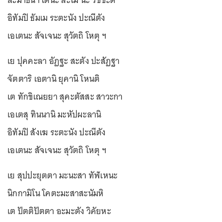
สะมาธินา เตนะ สะโม นะ วิชชะติ
อิทัมปิ ธัมเม ระตะนัง ปะณีตัง
เอเตนะ สัจเจนะ สุวัตถิ โหตุ ฯ
เย ปุคคะลา อัฏฐะ สะตัง ปะสัฏฐา
จัตตาริ เอตานิ ยุคานิ โหนติ
เต ทักขิเณยยา สุคะตัสสะ สาวะกา
เอเตสุ ทินนานิ มะหัปผะลานิ
อิทัมปิ สังเฆ ระตะนัง ปะณีตัง
เอเตนะ สัจเจนะ สุวัตถิ โหตุ ฯ
เย สุปปะยุตตา มะนะสา ทัฬเหนะ
นิกกามิโน โคตะมะสาสะนัมหิ
เต ปัตติปัตตา อะมะตัง วิคัยหะ