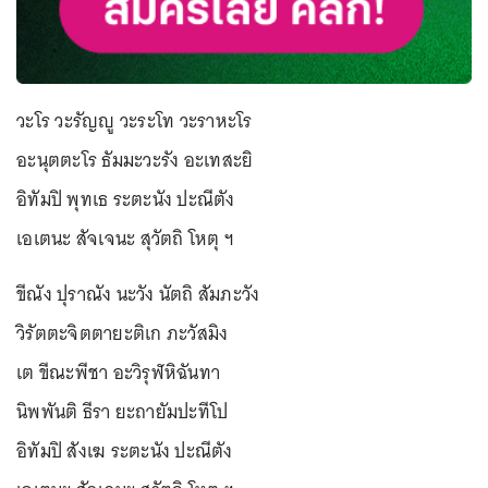
วะโร วะรัญญู วะระโท วะราหะโร
อะนุตตะโร ธัมมะวะรัง อะเทสะยิ
อิทัมปิ พุทเธ ระตะนัง ปะณีตัง
เอเตนะ สัจเจนะ สุวัตถิ โหตุ ฯ
ขีณัง ปุราณัง นะวัง นัตถิ สัมภะวัง
วิรัตตะจิตตายะติเก ภะวัสมิง
เต ขีณะพีชา อะวิรุฬหิฉันทา
นิพพันติ ธีรา ยะถายัมปะทีโป
อิทัมปิ สังเฆ ระตะนัง ปะณีตัง