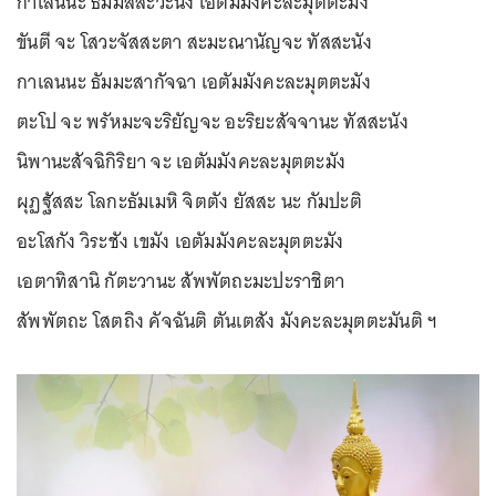
กาเลนนะ ธัมมัสสะวะนัง เอตัมมังคะละมุตตะมัง
ขันตี จะ โสวะจัสสะตา สะมะณานัญจะ ทัสสะนัง
กาเลนนะ ธัมมะสากัจฉา เอตัมมังคะละมุตตะมัง
ตะโป จะ พรัหมะจะริยัญจะ อะริยะสัจจานะ ทัสสะนัง
นิพานะสัจฉิกิริยา จะ เอตัมมังคะละมุตตะมัง
ผุฏฐัสสะ โลกะธัมเมหิ จิตตัง ยัสสะ นะ กัมปะติ
อะโสกัง วิระชัง เขมัง เอตัมมังคะละมุตตะมัง
เอตาทิสานิ กัตะวานะ สัพพัตถะมะปะราชิตา
สัพพัตถะ โสตถิง คัจฉันติ ตันเตสัง มังคะละมุตตะมันติ ฯ