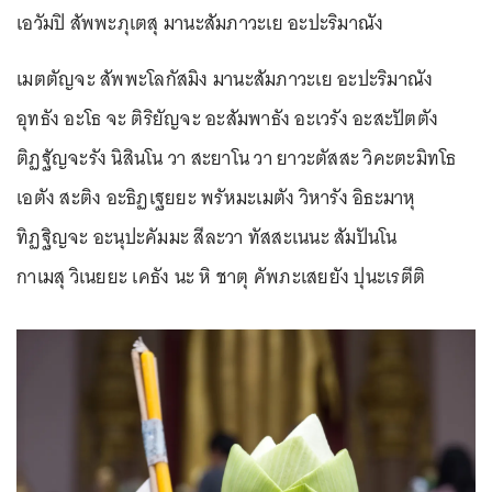
เอวัมปิ สัพพะภุเตสุ มานะสัมภาวะเย อะปะริมาณัง
เมตตัญจะ สัพพะโลกัสมิง มานะสัมภาวะเย อะปะริมาณัง
อุทธัง อะโธ จะ ติริยัญจะ อะสัมพาธัง อะเวรัง อะสะปัตตัง
ติฏฐัญจะรัง นิสินโน วา สะยาโน วา ยาวะตัสสะ วิคะตะมิทโธ
เอตัง สะติง อะธิฏเฐยยะ พรัหมะเมตัง วิหารัง อิธะมาหุ
ทิฏฐิญจะ อะนุปะคัมมะ สีละวา ทัสสะเนนะ สัมปันโน
กาเมสุ วิเนยยะ เคธัง นะ หิ ชาตุ คัพภะเสยยัง ปุนะเรตีติ