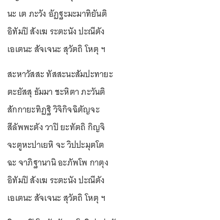
นะ เต ภะวัง อัฏฐะมะมาทิยันติ
อิทัมปิ สังเฆ ระตะนัง ปะณีตัง
เอเตนะ สัจเจนะ สุวัตถิ โหตุ ฯ
สะหาวัสสะ ทัสสะนะสัมปะทายะ
ตะยัสสุ ธัมมา ชะหิตา ภะวันติ
สักกายะทิฏฐิ วิจิกิจฉิตัญจะ
สีลัพพะตัง วาปิ ยะทัตถิ กิญจิ
จะตูหะปาเยหิ จะ วิปปะมุตโต
ฉะ จาภิฐานานิ อะภัพโพ กาตุง
อิทัมปิ สังเฆ ระตะนัง ปะณีตัง
เอเตนะ สัจเจนะ สุวัตถิ โหตุ ฯ