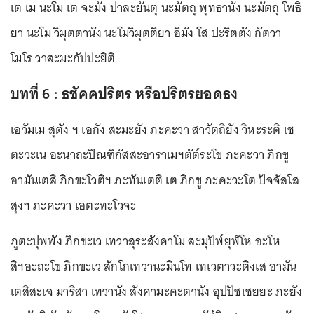
เต เม นะโม เต จะมัง ปาละยันตุ นะมัตถุ พุทธานัง นะมัตถุ โพธิ
ยา นะโม วิมุตตานัง นะโมวิมุตติยา อิมัง โส ปะริตตัง กัตวา
โมโร วาสะมะกัปปะยิติ
บทที่ 6 : ธชัคคปริตร หรือปริตรยอดธง
เอวัมเม สุตัง ฯ เอกัง สะมะยัง ภะคะวา สาวัตถิยัง วิหะระติ เช
ตะวะเน อะนาถะปิณฑิกัสสะอาราเมฯตัต๎ระโข ภะคะวา ภิกขู
อามันเตสิ ภิกขะโวติฯ ภะทันเตติ เต ภิกขู ภะคะวะโต ปัจจัสโส
สุงฯ ภะคะวา เอตะทะโวจะ
ภูตะปุพพัง ภิกขะเว เทวาสุระสังคาโม สะมุปัพ๎ยุฬโห อะโห
สิฯอะถะโข ภิกขะเว สักโกเทวานะมินโท เทเวตาวะติงเส อามัน
เตสิสะเจ มาริสา เทวานัง สังคามะคะตานัง อุปปัชเชยยะ ภะยัง