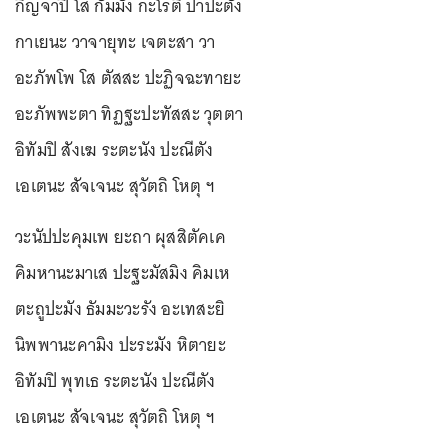
กิญจาปิ โส กัมมัง กะโรติ ปาปะตัง
กาเยนะ วาจายุทะ เจตะสา วา
อะภัพโพ โส ตัสสะ ปะฏิจฉะทายะ
อะภัพพะตา ทิฏฐะปะทัสสะ วุตตา
อิทัมปิ สังเฆ ระตะนัง ปะณีตัง
เอเตนะ สัจเจนะ สุวัตถิ โหตุ ฯ
วะนัปปะคุมเพ ยะถา ผุสสิตัคเค
คิมหานะมาเส ปะฐะมัสมิง คิมเห
ตะถูปะมัง ธัมมะวะรัง อะเทสะยิ
นิพพานะคามิง ปะระมัง หิตายะ
อิทัมปิ พุทเธ ระตะนัง ปะณีตัง
เอเตนะ สัจเจนะ สุวัตถิ โหตุ ฯ