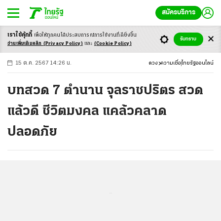
สมัครบริการ
เราใช้คุ้กกี้
เพื่อให้ทุกคนได้ประสบ
การณ์การใช้งานที่ดียิ่งขึ้น
+
ก
ก
-ก
รับทราบ
อ่านเพิ่มเติมคลิก
(Privacy Policy)
และ
(Cookie Policy)
15 ต.ค. 2567 14:26 น.
ดวง
ความเชื่อ
ไทยรัฐออนไลน์
บทสวด 7 ตํานาน จุลราชปริตร สวด
แล้วดี ชีวิตมงคล แคล้วคลาด
ปลอดภัย
...