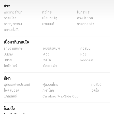
ข่าว
พระราชสำนัก
ทั่วไทย
ในกระแส
การเมือง
นโยบายรัฐ
ต่างประเทศ
อาชญากรรม
ยานยนต์
ราคาทองคำ
ความยั่งยืน
เนื้อหาที่น่าสนใจ
รายงานพิเศษ
หนังสือพิมพ์
คอลัมน์
บันเทิง
ดวง
หวย
นิยาย
วิดีโอ
Podcast
ไลฟ์สไตล์
มัลติมีเดีย
กีฬา
ฟุตบอลต่่างประเทศ
ฟุตบอลไทย
คอลัมน์
ไฟต์สปอร์ต
กีฬาโลก
วิดีโอ
แกลเลอรี่
Carabao 7-a-Side Cup
ช็อปปิ้ง