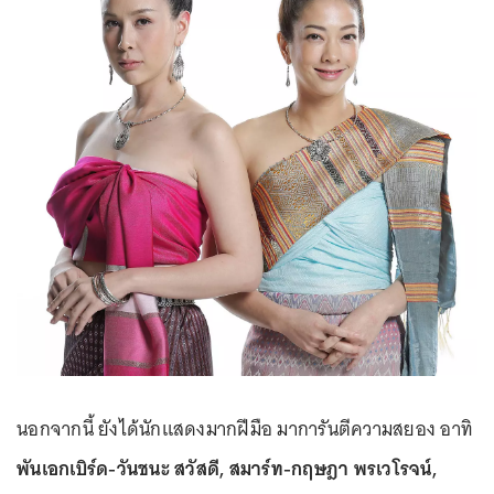
นอกจากนี้ ยังได้นักแสดงมากฝีมือ มาการันตีความสยอง อาทิ
พันเอกเบิร์ด-วันชนะ สวัสดี, สมาร์ท-กฤษฎา พรเวโรจน์,