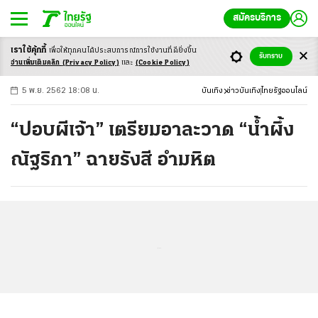
สมัครบริการ
เราใช้คุ้กกี้
เพื่อให้ทุกคนได้ประสบ
การณ์การใช้งานที่ดียิ่งขึ้น
+
ก
ก
-ก
รับทราบ
อ่านเพิ่มเติมคลิก
(Privacy Policy)
และ
(Cookie Policy)
5 พ.ย. 2562 18:08 น.
บันเทิง
ข่าวบันเทิง
ไทยรัฐออนไลน์
“ปอบผีเจ้า” เตรียมอาละวาด “น้ำผึ้ง
ณัฐริกา” ฉายรังสี อำมหิต
...