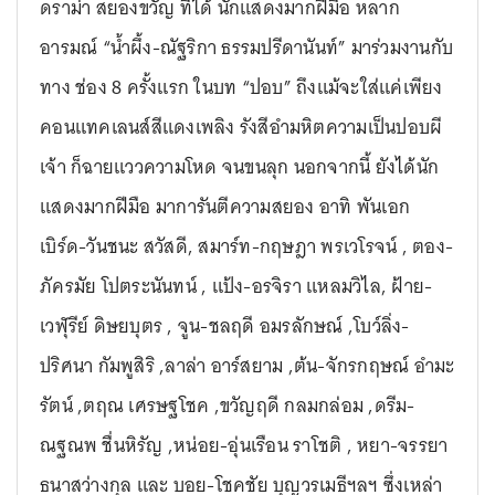
ดราม่า สยองขวัญ ที่ได้ นักแสดงมากฝีมือ หลาก
อารมณ์ “น้ำผึ้ง-ณัฐริกา ธรรมปรีดานันท์” มาร่วมงานกับ
ทาง ช่อง 8 ครั้งแรก ในบท “ปอบ” ถึงแม้จะใส่แค่เพียง
คอนแทคเลนส์สีแดงเพลิง รังสีอำมหิตความเป็นปอบผี
เจ้า ก็ฉายแววความโหด จนขนลุก นอกจากนี้ ยังได้นัก
แสดงมากฝีมือ มาการันตีความสยอง อาทิ พันเอก
เบิร์ด-วันชนะ สวัสดี, สมาร์ท-กฤษฎา พรเวโรจน์ , ตอง-
ภัครมัย โปตระนันทน์ , แป้ง-อรจิรา แหลมวิไล, ฝ้าย-
เวฬุรีย์ ดิษยบุตร , จูน-ชลฤดี อมรลักษณ์ ,โบว์ลิ่ง-
ปริศนา กัมพูสิริ ,ลาล่า อาร์สยาม ,ต้น-จักรกฤษณ์ อำมะ
รัตน์ ,ตฤณ เศรษฐโชค ,ขวัญฤดี กลมกล่อม ,ดรีม-
ณฐณพ ชื่นหิรัญ ,หน่อย-อุ่นเรือน ราโชติ , หยา-จรรยา
ธนาสว่างกุล และ บอย-โชคชัย บุญวรเมธีฯลฯ ซึ่งเหล่า