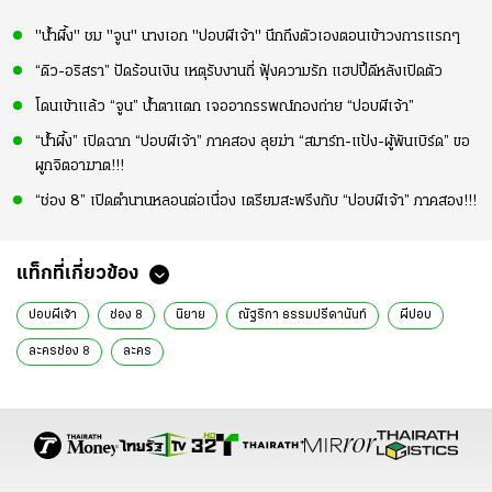
"น้ำผึ้ง" ชม "จูน" นางเอก "ปอบผีเจ้า" นึกถึงตัวเองตอนเข้าวงการแรกๆ
“ดิว-อริสรา” ปัดร้อนเงิน เหตุรับงานถี่ ฟุ้งความรัก แฮปปี้ดีหลังเปิดตัว
โดนเข้าแล้ว “จูน” น้ำตาแตก เจออาถรรพณ์กองถ่าย “ปอบผีเจ้า”
“น้ำผึ้ง” เปิดฉาก “ปอบผีเจ้า” ภาคสอง ลุยฆ่า “สมาร์ท-แป้ง-ผู้พันเบิร์ด” ขอ
ผูกจิตอาฆาต!!!
“ช่อง 8” เปิดตำนานหลอนต่อเนื่อง เตรียมสะพรึงกับ “ปอบผีเจ้า” ภาคสอง!!!
แท็กที่เกี่ยวข้อง
ปอบผีเจ้า
ช่อง 8
นิยาย
ณัฐริกา ธรรมปรีดานันท์
ผีปอบ
ละครช่อง 8
ละคร