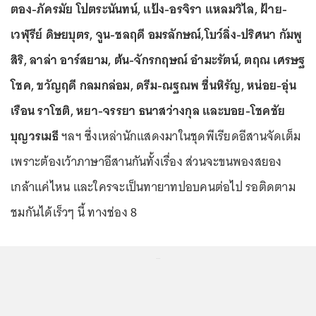
ตอง-ภัครมัย โปตระนันทน์, แป้ง-อรจิรา แหลมวิไล, ฝ้าย-
เวฬุรีย์ ดิษยบุตร, จูน-ชลฤดี อมรลักษณ์,โบว์ลิ่ง-ปริศนา กัมพู
สิริ, ลาล่า อาร์สยาม, ต้น-จักรกฤษณ์ อำมะรัตน์, ตฤณ เศรษฐ
โชค, ขวัญฤดี กลมกล่อม, ดรีม-ณฐณพ ชื่นหิรัญ, หน่อย-อุ่น
เรือน ราโชติ, หยา-จรรยา ธนาสว่างกุล และบอย-โชคชัย
บุญวรเมธี
ฯลฯ ซึ่งเหล่านักแสดงมาในชุดพีเรียดอีสานจัดเต็ม
เพราะต้องเว้าภาษาอีสานกันทั้งเรื่อง ส่วนจะขนพองสยอง
เกล้าแค่ไหน และใครจะเป็นทายาทปอบคนต่อไป รอติดตาม
ชมกันได้เร็วๆ นี้ ทางช่อง 8
...