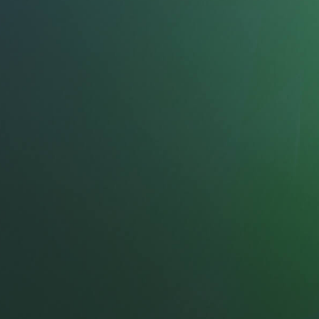
ทุจริตและ
ความโปร่งใ
0
%
1
2
3
4