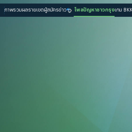
ภาพรวม
ผลรายเขต
ผู้สมัคร
ข่าว
โพลปัญหาชาวกรุง
เกม BKK