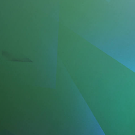
รถติด และการ
ค่าครองชีพ
ส
เดินทาง
0
0
%
%