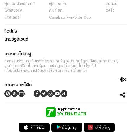
ฟุตบอลต่่างประเทศ
ฟุตบอลไทย
คอลัมน์
ไฟต์สปอร์ต
กีฬาโลก
วิดีโอ
แกลเลอรี่
Carabao 7-a-Side Cup
ช็อปปิ้ง
ไทยรัฐอีเวนต์
เกี่ยวกับไทยรัฐ
กิจกรรม
ร่วมงานกับเรา
เกี่ยวกับไทยรัฐ
มูลนิธิไทยรัฐ
ศูนย์ข้อมูลไทยรัฐ
FAQ
ศูนย์ช่วยเหลือ
นโยบายคุ้มครองข้อมูลส่วนบุคคลไทยรัฐกรุ๊ป
เงื่อนไขข้อตกลงการใช้บริการ
ติดต่อเรา
ติดต่อโฆษณา
ติดตามเราได้ที่
Application
My THAIRATH