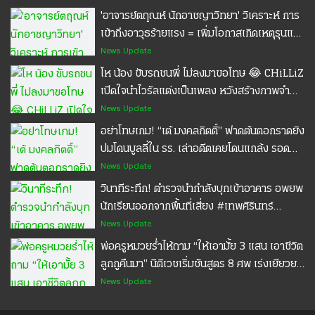
นนทบุรี #POPPU
'อาจารย์ตฤณห์ นักอาชญาวิทยา' วิเคราะห์ การ
เข้าถึงอาวุธร้ายแรง = เพิ่มโอกาสเกิดเหตุรุนแรง
#เทพศิรินทร์นนทบุรี #กราดยิง #POPPU
News Update
โห น้อง ขับรถชนพี่ ไม่ลงมาขอโทษ 😂 CHiLLiZ
เปิดใจนำไวรัลแต่งเป็นเพลง หวังสร้างภาพจำ
ครองใจแฟนคลับ
News Update
อย่าโทษเกม! “เต้ มงคลกิตติ์” ฟาดต้นตอกราดยิง
ปมโดนบูลลี่ใน รร. เล่าอดีตเคยโดนแกล้ง รอด
เพราะรุ่นพี่ช่วย #เทพศิรินทร์นนทบุรี #ไทยรัฐ
News Update
แคร์ชัวร์ #ประกันอุบัติเหตุ #ประกันมะเร็ง
วินาทีระทึก! ตำรวจนำกำลังบุกเข้าอาคาร อพยพ
นักเรียนออกจากพื้นที่เสี่ยง #เทพศิรินทร์
นนทบุรี #ไทยรัฐแคร์ชัวร์ #ประกันอุบัติเหตุ
News Update
#ประกันมะเร็ง
พ่อครูหมวยร่ำไห้ถาม “ให้เอามั้ย 3 แสน เอาชีวิต
ลูกกูคืนมา” นิติเวชเริ่มชันสูตร 8 ศพ เร่งเยียวยา
ครอบครัว #ครูหมวย #เทพศิรินทร์นนทบุรี
News Update
#ไทยรัฐแคร์ชัวร์ #ประกันอุบัติเหตุ #ประกัน