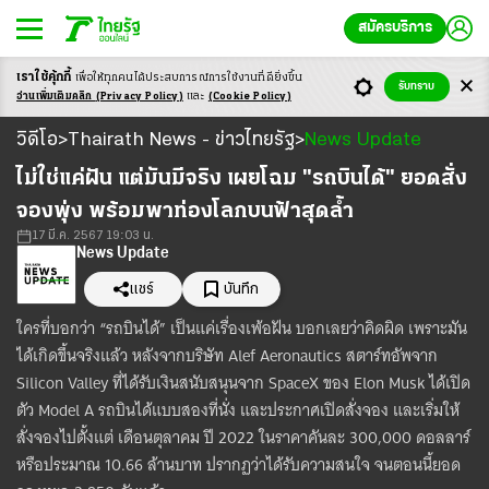
สมัครบริการ
เราใช้คุ้กกี้
เพื่อให้ทุกคนได้ประสบ
การณ์การใช้งานที่ดียิ่งขึ้น
รับทราบ
อ่านเพิ่มเติมคลิก
(Privacy Policy)
และ
(Cookie Policy)
วิดีโอ
วิดีโอ
Thairath News - ข่าวไทยรัฐ
News Update
>
>
Loaded
:
Unmute
21.95%
ไม่ใช่แค่ฝัน แต่มันมีจริง เผยโฉม "รถบินได้" ยอดสั่ง
จองพุ่ง พร้อมพาท่องโลกบนฟ้าสุดล้ำ
17 มี.ค. 2567 19:03 น.
News Update
แชร์
บันทึก
ใครที่บอกว่า “รถบินได้” เป็นแค่เรื่องเพ้อฝัน บอกเลยว่าคิดผิด เพราะมัน
ได้เกิดขึ้นจริงแล้ว หลังจากบริษัท Alef Aeronautics สตาร์ทอัพจาก
Silicon Valley ที่ได้รับเงินสนับสนุนจาก SpaceX ของ Elon Musk ได้เปิด
ตัว Model A รถบินได้แบบสองที่นั่ง และประกาศเปิดสั่งจอง และเริ่มให้
สั่งจองไปตั้งแต่ เดือนตุลาคม ปี 2022 ในราคาคันละ 300,000 ดอลลาร์
หรือประมาณ 10.66 ล้านบาท ปรากฏว่าได้รับความสนใจ จนตอนนี้ยอด