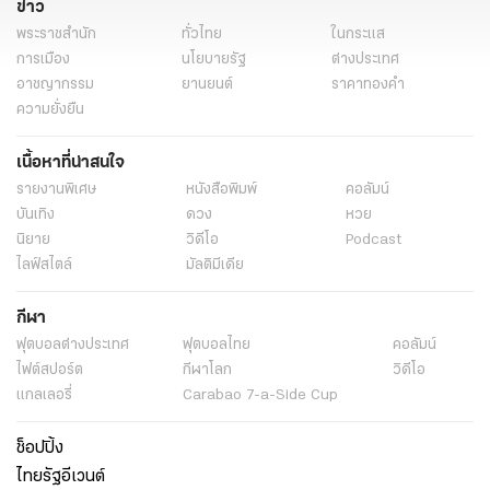
ข่าว
พระราชสำนัก
ทั่วไทย
ในกระแส
การเมือง
นโยบายรัฐ
ต่างประเทศ
อาชญากรรม
ยานยนต์
ราคาทองคำ
ความยั่งยืน
เนื้อหาที่น่าสนใจ
รายงานพิเศษ
หนังสือพิมพ์
คอลัมน์
บันเทิง
ดวง
หวย
นิยาย
วิดีโอ
Podcast
ไลฟ์สไตล์
มัลติมีเดีย
กีฬา
ฟุตบอลต่่างประเทศ
ฟุตบอลไทย
คอลัมน์
ไฟต์สปอร์ต
กีฬาโลก
วิดีโอ
แกลเลอรี่
Carabao 7-a-Side Cup
ช็อปปิ้ง
ไทยรัฐอีเวนต์