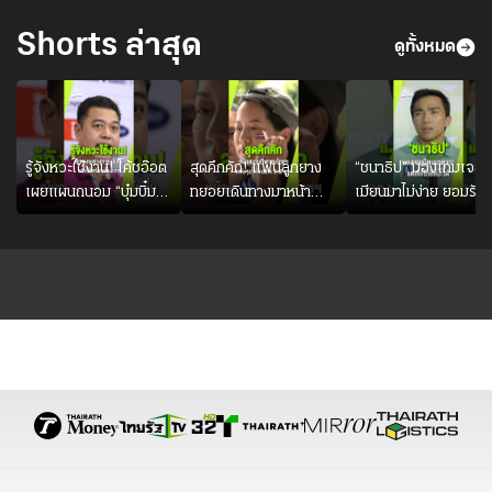
มะเร็ง
Shorts ล่าสุด
ดูทั้งหมด
รู้จังหวะใช้งาน! โค้ชอ๊อต
สุดคึกคัก! แฟนลูกยาง
“ชนาธิป” มองเกมเจอ
เผยแผนถนอม “บุ๋มบิ๋ม”
ทยอยเดินทางมาหน้า
เมียนมาไม่ง่าย ยอมรับ
เพื่อรักษาร่างกายให้
สนามกีฬาสมโภชฯ กัน
เป็นงานยากสำหรับทีม
พร้อมที่สุด
อย่างคึกคัก ก่อนเกมเริ่ม
ชาติไทย แต่เชื่อมั่น
2-3 ชั่วโมง
ศักยภาพของทัพช้างศึก