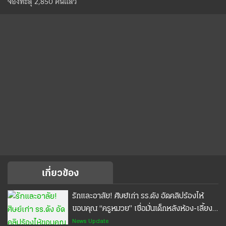
จองทะลุ 2,850 คันแล้ว
เกี่ยวข้อง
รักและอาลัย! ศิษย์เก่า รร.ดัง อัดคลิปร้องไห้
ขอบคุณ “ครูหมวย” เชื่อมั่นเด็กหลังห้อง-เลี้ยง
ข้าวตอนไม่มีตังค์ #ครูหมวย #เทพศิรินทร์
News Update