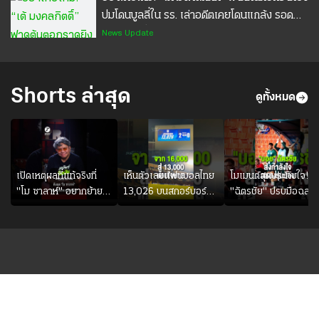
ปมโดนบูลลี่ใน รร. เล่าอดีตเคยโดนแกล้ง รอด
เพราะรุ่นพี่ช่วย #เทพศิรินทร์นนทบุรี #ไทยรัฐ
News Update
แคร์ชัวร์ #ประกันอุบัติเหตุ #ประกันมะเร็ง
Shorts ล่าสุด
ดูทั้งหมด
เปิดเหตุผลที่แท้จริงที่
เห็นตัวเลขแฟนบอลไทย
โมเมนต์สุดประทับใจ!
"โม ซาลาห์" อยากย้าย
13,026 บนสกอร์บอร์ด
"ฉัตรชัย" ปรบมือฉลอ
ซบ "แทร็บซอนสปอร์"
แล้วแอบใจหาย น้อยกว่า
ประตูแรกให้ดาวรุ่ง "เจ
นัดที่แล้วเจอมาเลเซียตั้ง
ฮานาฟี" ในสีเสื้อช้างศึ
อย่างเห็นได้ชัด
ชุดใหญ่