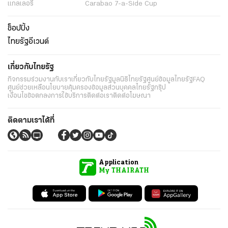
แกลเลอรี่
Carabao 7-a-Side Cup
ช็อปปิ้ง
ไทยรัฐอีเวนต์
เกี่ยวกับไทยรัฐ
กิจกรรม
ร่วมงานกับเรา
เกี่ยวกับไทยรัฐ
มูลนิธิไทยรัฐ
ศูนย์ข้อมูลไทยรัฐ
FAQ
ศูนย์ช่วยเหลือ
นโยบายคุ้มครองข้อมูลส่วนบุคคลไทยรัฐกรุ๊ป
เงื่อนไขข้อตกลงการใช้บริการ
ติดต่อเรา
ติดต่อโฆษณา
ติดตามเราได้ที่
Application
My THAIRATH