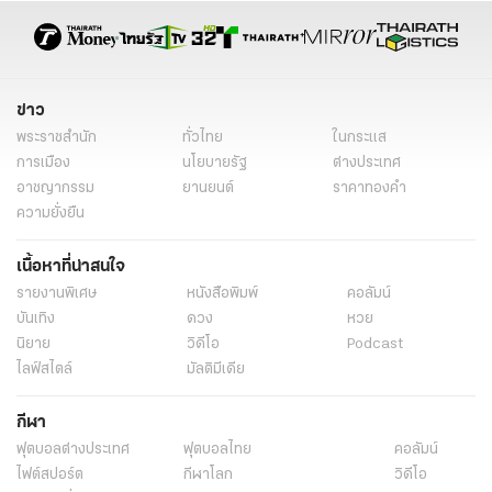
ข่าว
พระราชสำนัก
ทั่วไทย
ในกระแส
การเมือง
นโยบายรัฐ
ต่างประเทศ
อาชญากรรม
ยานยนต์
ราคาทองคำ
ความยั่งยืน
เนื้อหาที่น่าสนใจ
รายงานพิเศษ
หนังสือพิมพ์
คอลัมน์
บันเทิง
ดวง
หวย
นิยาย
วิดีโอ
Podcast
ไลฟ์สไตล์
มัลติมีเดีย
กีฬา
ฟุตบอลต่่างประเทศ
ฟุตบอลไทย
คอลัมน์
ไฟต์สปอร์ต
กีฬาโลก
วิดีโอ