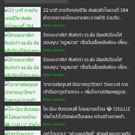
22 นาที ภารกิจแห่งชีวิต ส่งต่อหัวใจดวงที่ 184
ตำรวจจราจรโครงการพระราชดำริ ร่วมกับ
จราจรทางพิเศษ การทางพิเศษแห่งประเทศไทย
News Update
ใช้เวลา 22 นาทีทำภารกิจนำส่งอวัยวะหัวใจ ดวง
รักและอาลัย! ศิษย์เก่า รร.ดัง อัดคลิปร้องไห้
ที่ 184 จากสนามบินดอนเมืองถึง โรงพยาบาล
ขอบคุณ “ครูหมวย” เชื่อมั่นเด็กหลังห้อง-เลี้ยง
ศิริราช #ไทยรัฐออนไลน์
ข้าวตอนไม่มีตังค์ #ครูหมวย #เทพศิรินทร์
News Update
นนทบุรี #POPPU
รักและอาลัย! ศิษย์เก่า รร.ดัง อัดคลิปร้องไห้
ขอบคุณ “ครูหมวย” เชื่อมั่นเด็กหลังห้อง-เลี้ยง
ข้าวตอนไม่มีตังค์ #ครูหมวย #เทพศิรินทร์
News Update
นนทบุรี #POPPU
'อาจารย์ตฤณห์ นักอาชญาวิทยา' วิเคราะห์ การ
เข้าถึงอาวุธร้ายแรง = เพิ่มโอกาสเกิดเหตุรุนแรง
#เทพศิรินทร์นนทบุรี #กราดยิง #POPPU
News Update
โห น้อง ขับรถชนพี่ ไม่ลงมาขอโทษ 😂 CHiLLiZ
เปิดใจนำไวรัลแต่งเป็นเพลง หวังสร้างภาพจำ
ครองใจแฟนคลับ
News Update
อย่าโทษเกม! “เต้ มงคลกิตติ์” ฟาดต้นตอกราดยิง