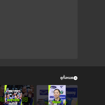
ประเทศไทย อำนวยความสะดวก
จราจรนำผู้ได้รับบาดเจ็บจากเหตุก
ราดยิง จาก รพ.บางกรวยส่ง
รพ.จุฬาลงกรณ์⁣ ⁣ #กราดยิง
#เทพศิรินทร์นนทบุรี #ไทยรัฐ
ออนไลน์
ดูทั้งหมด