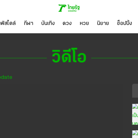
ลฟ์สไตล์
กีฬา
บันเทิง
ดวง
หวย
นิยาย
ช็อปปิ้ง
วิดีโอ
pdate