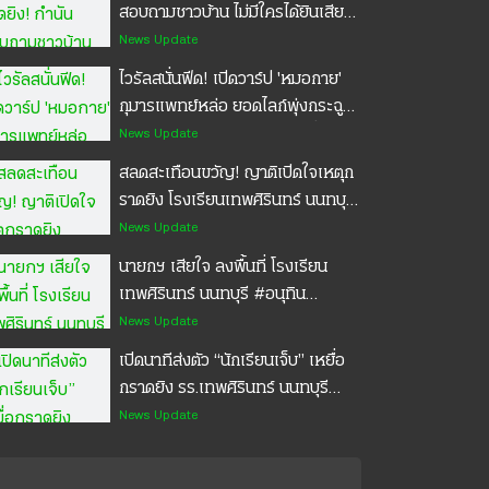
#อนุทิน #กราดยิง #เทพศิรินทร์
สอบถามชาวบ้าน ไม่มีใครได้ยินเสียง
นนทบุรี #POPPU
ปืน อาจจะเพราะปิดบ้าน แล้วมันเช้า
News Update
อยู่ #โรงเรียนเทพศิรินทร์นนทบุรี
ไวรัลสนั่นฟีด! เปิดวาร์ป 'หมอกาย'
#POPPU
กุมารแพทย์หล่อ ยอดไลก์พุ่งกระฉูด
จนเจ้าตัวเขินปิดโทรศัพท์หนีเพื่อน
News Update
แซว #หมอกาย #ไทยรัฐแคร์ชัวร์
สลดสะเทือนขวัญ! ญาติเปิดใจเหตุก
#ประกันอุบัติเหตุ #ประกันมะเร็ง
ราดยิง โรงเรียนเทพศิรินทร์ นนทบุรี
ยืนยัน! หลานเป็นคนดี รักปู่กับย่ามาก
News Update
นายกฯ เสียใจ ลงพื้นที่ โรงเรียน
เทพศิรินทร์ นนทบุรี #อนุทิน
#เทพศิรินทร์นนทบุรี #POPPU
News Update
เปิดนาทีส่งตัว “นักเรียนเจ็บ” เหยื่อ
กราดยิง รร.เทพศิรินทร์ นนทบุรี
รักษาต่อ รพ.จุฬาฯ ⁣ ⁣ ตำรวจจราจร
News Update
โครงการพระราชดำริ ร่วมกับจราจร
ทางพิเศษ⁣ การทางพิเศษแห่ง