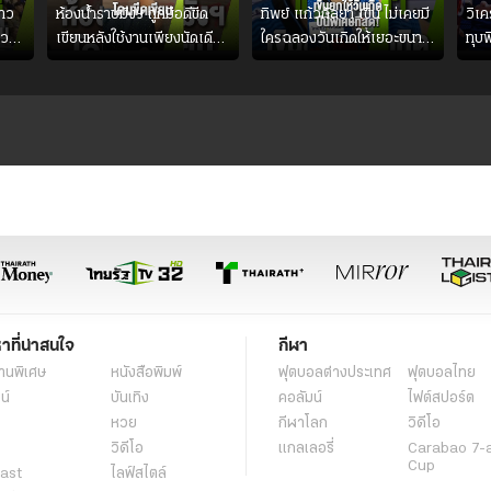
าว
ห้องน้ำราชมังฯ ถูกมือดีขีด
ทิพย์ แก้วกัลยา เขิน ไม่เคยมี
วิเ
าว
เขียนหลังใช้งานเพียงนัดเดียว
ใครฉลองวันเกิดให้เยอะขนาด
ทุบฟ
ลัง
สมาคมฟุตบอลฯ วอนแฟน
นี้!
คืน
ย
บอลร่วมกันดูแล
#วอ
หาที่น่าสนใจ
กีฬา
านพิเศษ
หนังสือพิมพ์
ฟุตบอลต่่างประเทศ
ฟุตบอลไทย
น์
บันเทิง
คอลัมน์
ไฟต์สปอร์ต
หวย
กีฬาโลก
วิดีโอ
วิดีโอ
แกลเลอรี่
Carabao 7-
Cup
ast
ไลฟ์สไตล์