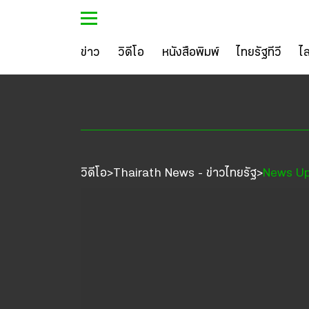
ข่าว
วิดีโอ
หนังสือพิมพ์
ไทยรัฐทีวี
ไ
วิดีโอ
Thairath News - ข่าวไทยรัฐ
News U
>
>