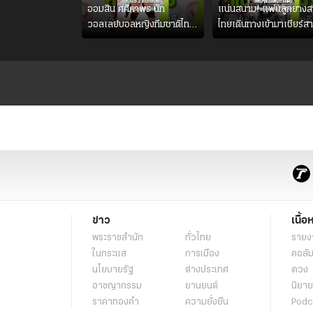
ออมสิน ศศิภาพร นัก
แน่นสนาม! แฟนลูกยางส
วอลเลย์บอลหญิงทีมชาติไทย
ไทยเดินทางเข้ามาเชียร์ส
หวังใช้ 2 เกมที่เหลือ ปรับจู
ไทยอย่างคึกคัก เพื่อให้กำ
นระบบทีมก่อนลุยชิงแชมป์
ใจ ก่อนที่สาวไทยจะคว้าชั
เอเชีย
ข่าว
เนื้อ
พระราชสำนัก
ทั่วไทย
รายง
ในกระแส
การเมือง
คอลัม
นโยบายรัฐ
ต่างประเทศ
ดวง
อาชญากรรม
ยานยนต์
นิยาย
ราคาทองคำ
ความยั่งยืน
Podc