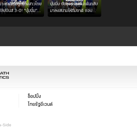
คราะห์ฟอร์มลูกยางสาวไทย
บุ๋มบิ๋ม ชัชชุอร สุดตื่นเต้นกลับ
ิลิปปินส์ 3-0! "บุ๋มบิ๋ม"
มาลงสนามให้ทีมชาติ แอบ
สนามสุดปัง
กังวลจังหวะไม่เข้ากับเพื่อน
ลเลย์บอลชายทีมชาติไทย
ช็อปปิ้ง
ไทยรัฐอีเวนต์
a-Side