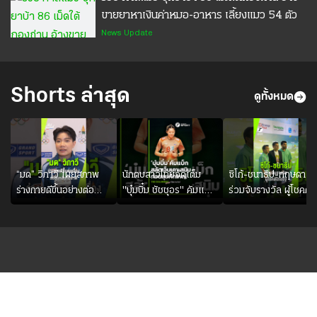
ขายยาหาเงินค่าหมอ-อาหาร เลี้ยงแมว 54 ตัว
News Update
Shorts ล่าสุด
ดูทั้งหมด
“มด” วิภาวี เผยสภาพ
นักตบสาวไทยจัดเต็ม
ซิโก้-ชนาธิป-กฤษดา
ร่างกายดีขึ้นอย่างต่อ
"บุ๋มบิ๋ม ชัชชุอร" คัมแบ็ก
ร่วมจับรางวัล ผู้โชคดีได
เนื่อง พร้อมพยายามลง
ศึก" SEA V CUP
รางวัลที่ 1 จากไทยรัฐ
สนามให้มากขึ้น เพื่อเรียก
2026" เลกสอง!!
จากการส่งไปรษณีย์บัต
ความมั่นใจ
ร่วมสนุกแคมเปญ