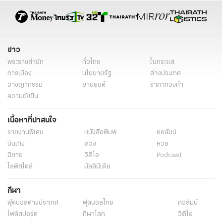
ข่าว
พระราชสำนัก
ทั่วไทย
ในกระแส
การเมือง
นโยบายรัฐ
ต่างประเทศ
อาชญากรรม
ยานยนต์
ราคาทองคำ
ความยั่งยืน
เนื้อหาที่น่าสนใจ
รายงานพิเศษ
หนังสือพิมพ์
คอลัมน์
บันเทิง
ดวง
หวย
นิยาย
วิดีโอ
Podcast
ไลฟ์สไตล์
มัลติมีเดีย
กีฬา
ฟุตบอลต่่างประเทศ
ฟุตบอลไทย
คอลัมน์
ไฟต์สปอร์ต
กีฬาโลก
วิดีโอ