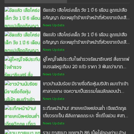
ชัดแล้ว เสือโคร่งเด็ก วัย 1 ปี 6 เดือน ลูกแม่เสือ
อภิญญา ก่อเหตุทำร้ายเจ้าหน้าที่ห้วยขาแข้งเสีย
ชีวิต ชี้สาเหตุทำไมเสือถึงทำร้ายมนุษย์ ยันยัง
News Update
ไม่ใช่เสือกินคน พร้อมเปิดมาตรการจัดการ ลูก
ชัดแล้ว เสือโคร่งเด็ก วัย 1 ปี 6 เดือน ลูกแม่เสือ
เสือที่ก่อเหตุ ตั้งกล้องสังเกตพฤติกรรม หากมี
อภิญญา ก่อเหตุทำร้ายเจ้าหน้าที่ห้วยขาแข้งเสีย
แนวโน้มโจมตีเจ้าหน้าที่ซ้ำ ต้องจับปรับพฤติกรรม
ชีวิต ชี้สาเหตุทำไมเสือถึงทำร้ายมนุษย์ ยันยัง
News Update
#เสือโคร่ง #ห้วยขาแข้ง #เจ้าหน้าที่พิทักษ์ป่า
ไม่ใช่เสือกินคน พร้อมเปิดมาตรการจัดการ ลูก
ผู้ใหญ่ใจดีประทับใจตำรวจรัตนาธิเบศร์ สั่งกาแฟ
ห้วยขาแข้ง
เสือที่ก่อเหตุ ตั้งกล้องสังเกตพฤติกรรม หากมี
แบรนด์หรูเกือบ 20 แก้ว ราคา 3 พันกว่าบาท
แนวโน้มโจมตีเจ้าหน้าที่ซ้ำ ต้องจับปรับพฤติกรรม
เลี้ยงทั้ง สภ.
News Update
#เสือโคร่ง #ห้วยขาแข้ง #เจ้าหน้าที่พิทักษ์ป่า
ชาวบ้านนับร้อย มีรายชื่อถือหุ้นบริษัท ตบเท้าเข้า
ห้วยขาแข้ง
ศาลากลาง ขอความเป็นธรรมโดนลักลอบนำ
เอกสารสำคัญไปใช้โดยไม่ได้รับอนุญาต ทำชวด
News Update
สิทธิ์บัตรสวัสดิการแห่งรัฐ
ระทึกหน้าบ้าน! สายเคเบิลหย่อนต่ำ เฉียดวิกฤต
เกี่ยวรถเข็น ตีลังกาตกกระบะ จี้แก้ไขด่วน #สาย
ไฟ #สายเคเบิล #สายอินเทอร์เน็ต #เตือนภัย
News Update
#POPPU
รวบ ทาสแมว ซุกยาบ้า 86 เม็ดใต้กองถ่าน อ้าง