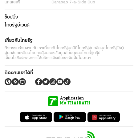
แกลเลอรี่
Carabao 7-a-Side Cup
ช็อปปิ้ง
ไทยรัฐอีเวนต์
เกี่ยวกับไทยรัฐ
กิจกรรม
ร่วมงานกับเรา
เกี่ยวกับไทยรัฐ
มูลนิธิไทยรัฐ
ศูนย์ข้อมูลไทยรัฐ
FAQ
ศูนย์ช่วยเหลือ
นโยบายคุ้มครองข้อมูลส่วนบุคคลไทยรัฐกรุ๊ป
เงื่อนไขข้อตกลงการใช้บริการ
ติดต่อเรา
ติดต่อโฆษณา
ติดตามเราได้ที่
Application
My THAIRATH