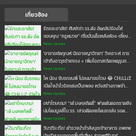
เกี่ยวข้อง
รักและอาลัย! ศิษย์เก่า รร.ดัง อัดคลิปร้องไห้
ขอบคุณ “ครูหมวย” เชื่อมั่นเด็กหลังห้อง-เลี้ยง
ข้าวตอนไม่มีตังค์ #ครูหมวย #เทพศิรินทร์
News Update
นนทบุรี #POPPU
'อาจารย์ตฤณห์ นักอาชญาวิทยา' วิเคราะห์ การ
เข้าถึงอาวุธร้ายแรง = เพิ่มโอกาสเกิดเหตุรุนแรง
#เทพศิรินทร์นนทบุรี #กราดยิง #POPPU
News Update
โห น้อง ขับรถชนพี่ ไม่ลงมาขอโทษ 😂 CHiLLiZ
เปิดใจนำไวรัลแต่งเป็นเพลง หวังสร้างภาพจำ
ครองใจแฟนคลับ
News Update
อย่าโทษเกม! “เต้ มงคลกิตติ์” ฟาดต้นตอกราดยิง
ปมโดนบูลลี่ใน รร. เล่าอดีตเคยโดนแกล้ง รอด
เพราะรุ่นพี่ช่วย #เทพศิรินทร์นนทบุรี #ไทยรัฐ
News Update
แคร์ชัวร์ #ประกันอุบัติเหตุ #ประกันมะเร็ง
วินาทีระทึก! ตำรวจนำกำลังบุกเข้าอาคาร อพยพ