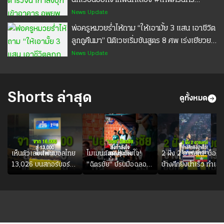
นักเรียนออกจากพื้นที่เสี่ยง #เทพศิรินทร์
นนทบุรี #ไทยรัฐแคร์ชัวร์ #ประกันอุบัติเหตุ
News Update
#ประกันมะเร็ง
พ่อครูหมวยร่ำไห้ถาม “ให้เอามั้ย 3 แสน เอาชีวิต
ลูกกูคืนมา” นิติเวชเริ่มชันสูตร 8 ศพ เร่งเยียวยา
ครอบครัว #ครูหมวย #เทพศิรินทร์นนทบุรี
News Update
#ไทยรัฐแคร์ชัวร์ #ประกันอุบัติเหตุ #ประกัน
มะเร็ง
Shorts ล่าสุด
ดูทั้งหมด
เห็นตัวเลขแฟนบอลไทย
โมเมนต์สุดประทับใจ!
2 ฝั่ง 2 อารมณ์! ช็อต
13,026 บนสกอร์บอร์ด
"ฉัตรชัย" ปรบมือฉลอง
ช้างศึกยิงนำเร็ว ทำเอา
แล้วแอบใจหาย น้อยกว่า
ประตูแรกให้ดาวรุ่ง "เจะ
แฟนเมียนมาถึงกับช็อก
นัดที่แล้วเจอมาเลเซียตั้ง
ฮานาฟี" ในสีเสื้อช้างศึก
อย่างเห็นได้ชัด
ชุดใหญ่