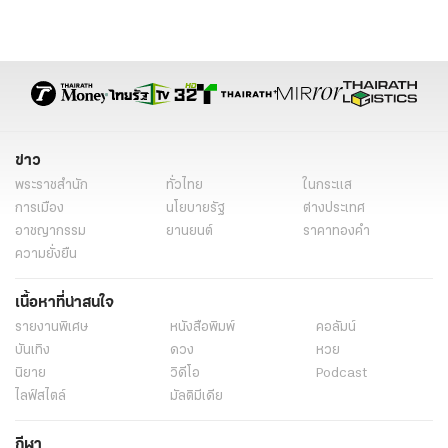
ข่าว
พระราชสำนัก
ทั่วไทย
ในกระแส
การเมือง
นโยบายรัฐ
ต่างประเทศ
อาชญากรรม
ยานยนต์
ราคาทองคำ
ความยั่งยืน
เนื้อหาที่น่าสนใจ
รายงานพิเศษ
หนังสือพิมพ์
คอลัมน์
บันเทิง
ดวง
หวย
นิยาย
วิดีโอ
Podcast
ไลฟ์สไตล์
มัลติมีเดีย
กีฬา