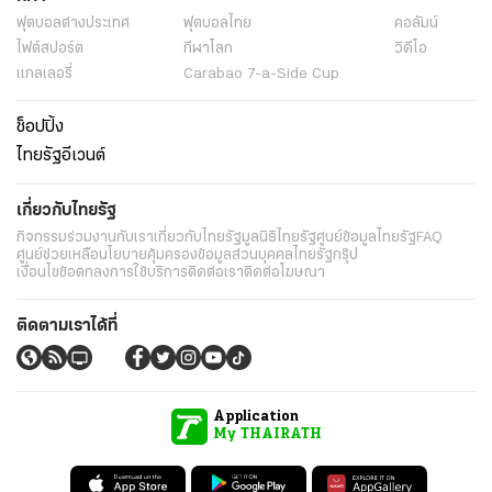
ฟุตบอลต่่างประเทศ
ฟุตบอลไทย
คอลัมน์
ไฟต์สปอร์ต
กีฬาโลก
วิดีโอ
แกลเลอรี่
Carabao 7-a-Side Cup
ช็อปปิ้ง
ไทยรัฐอีเวนต์
เกี่ยวกับไทยรัฐ
กิจกรรม
ร่วมงานกับเรา
เกี่ยวกับไทยรัฐ
มูลนิธิไทยรัฐ
ศูนย์ข้อมูลไทยรัฐ
FAQ
ศูนย์ช่วยเหลือ
นโยบายคุ้มครองข้อมูลส่วนบุคคลไทยรัฐกรุ๊ป
เงื่อนไขข้อตกลงการใช้บริการ
ติดต่อเรา
ติดต่อโฆษณา
ติดตามเราได้ที่
Application
My THAIRATH