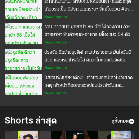
ระทึกหน้าบ้าน! สายเคเบิลหย่อนต่ำ เฉียดวิกฤต
ห้วยขาแข้ง
เกี่ยวรถเข็น ตีลังกาตกกระบะ จี้แก้ไขด่วน #สาย
ไฟ #สายเคเบิล #สายอินเทอร์เน็ต #เตือนภัย
News Update
#POPPU
รวบ ทาสแมว ซุกยาบ้า 86 เม็ดใต้กองถ่าน อ้าง
ขายยาหาเงินค่าหมอ-อาหาร เลี้ยงแมว 54 ตัว
News Update
ปรุงจัด ดีกว่าปรุงจืด! สาวข้าราชการ มั่นใจวันนี้
สวย แต่งหน้าให้สดใส ดีกว่าไม่แต่งมันจืดชืด
#ปรุงจืด #ปรุงจัด #แต่งหน้า #สาวข้าราชการ
News Update
#POPPU
ไม่ยอมฟังเสียงเตือน... เจ้าของคลิปเล่าในวันเกิด
เหตุ เจ้าหน้าที่ออกตรวจซ่อมประจำวันและ
เปลี่ยนคานกั้นถนนท่อนใหม่ เมื่อเปลี่ยนคานแล้ว
News Update
เสร็จได้รับแจ้งว่า กำลังจะมีขบวนรถไฟผ่าน จึงได้
ถ่ายคลิปหลังจบงาน ดูการขึ้นลงของเครื่องกั้น
เมื่อเครื่องกั้นได้ส่งเสียงดังร้องเตือน และไฟ
Shorts ล่าสุด
ดูทั้งหมด
จราจรได้ติดประมาณ 10 วินาที คานถึงจะลงมา
ปิดถนน จู่ ๆ รถตู้สีขาววิ่งเยียบคันเร่งเข้ามาในจุด