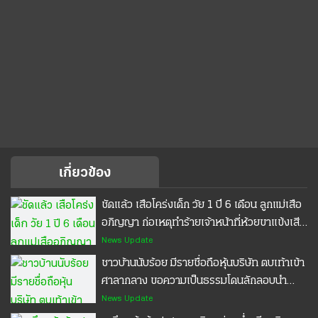
เกี่ยวข้อง
ชัดแล้ว เสือโคร่งเด็ก วัย 1 ปี 6 เดือน ลูกแม่เสือ
อภิญญา ก่อเหตุทำร้ายเจ้าหน้าที่ห้วยขาแข้งเสีย
ชีวิต ชี้สาเหตุทำไมเสือถึงทำร้ายมนุษย์ ยันยัง
News Update
ไม่ใช่เสือกินคน พร้อมเปิดมาตรการจัดการ ลูก
ชาวบ้านนับร้อย มีรายชื่อถือหุ้นบริษัท ตบเท้าเข้า
เสือที่ก่อเหตุ ตั้งกล้องสังเกตพฤติกรรม หากมี
ศาลากลาง ขอความเป็นธรรมโดนลักลอบนำ
แนวโน้มโจมตีเจ้าหน้าที่ซ้ำ ต้องจับปรับพฤติกรรม
เอกสารสำคัญไปใช้โดยไม่ได้รับอนุญาต ทำชวด
News Update
#เสือโคร่ง #ห้วยขาแข้ง #เจ้าหน้าที่พิทักษ์ป่า
สิทธิ์บัตรสวัสดิการแห่งรัฐ