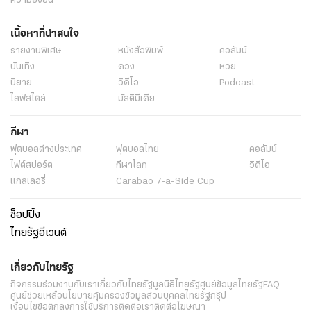
ความยั่งยืน
เนื้อหาที่น่าสนใจ
รายงานพิเศษ
หนังสือพิมพ์
คอลัมน์
บันเทิง
ดวง
หวย
นิยาย
วิดีโอ
Podcast
ไลฟ์สไตล์
มัลติมีเดีย
กีฬา
ฟุตบอลต่่างประเทศ
ฟุตบอลไทย
คอลัมน์
ไฟต์สปอร์ต
กีฬาโลก
วิดีโอ
แกลเลอรี่
Carabao 7-a-Side Cup
ช็อปปิ้ง
ไทยรัฐอีเวนต์
เกี่ยวกับไทยรัฐ
กิจกรรม
ร่วมงานกับเรา
เกี่ยวกับไทยรัฐ
มูลนิธิไทยรัฐ
ศูนย์ข้อมูลไทยรัฐ
FAQ
ศูนย์ช่วยเหลือ
นโยบายคุ้มครองข้อมูลส่วนบุคคลไทยรัฐกรุ๊ป
เงื่อนไขข้อตกลงการใช้บริการ
ติดต่อเรา
ติดต่อโฆษณา