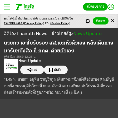
สมัครบริการ
เราใช้คุ้กกี้
เพื่อให้ทุกคนได้ประสบ
การณ์การใช้งานที่ดียิ่งขึ้น
รับทราบ
อ่านเพิ่มเติมคลิก
(Privacy Policy)
และ
(Cookie Policy)
วิดีโอ
วิดีโอ
Thairath News - ข่าวไทยรัฐ
News Update
>
>
Loaded
:
Unmute
56.76%
นายกฯ เอาใบรับรอง สส.เขกหัวตัวเอง หลังเดินทาง
มารับหนังสือ ที่ กกต. ด้วยตัวเอง
5 มี.ค. 2569 12:26 น.
News Update
แชร์
บันทึก
11.45 น. นายกฯ อนุทิน ชาญวีรกูล เดินทางมารับหนังสือรับรอง สส.บัญชี
รายชื่อ พรรคภูมิใจไทย ที่ กกต. ด้วยตัวเอง เตรียมกลับไปรวมตัวที่พรรค
ก่อนเข้ารายงานตัวที่รัฐสภาพร้อมกันบ่ายนี้ (5 มี.ค.)