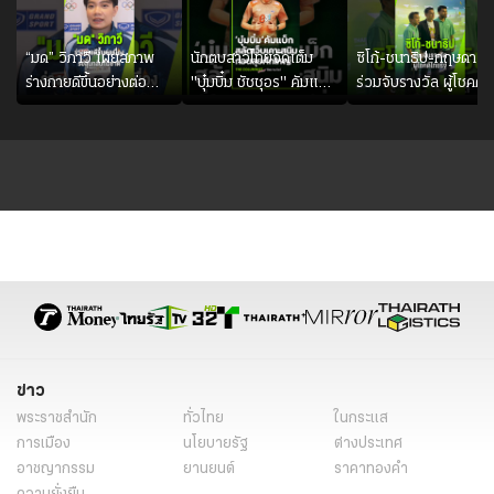
เกิดเหตุ จนเกิดเหตุดังกล่าวขึ้น ก่อนที่หลังจาก
นั้นคนขับรถตู้สีขาวจะลงมาขอโทษ ทั้งนี้ไม้กั้น
คดงอเล็กน้อย โดยเหตุการณ์นี้เกิดขึ้นบริเวณ
“มด” วิภาวี เผยสภาพ
นักตบสาวไทยจัดเต็ม
ซิโก้-ชนาธิป-กฤษดา
ร่างกายดีขึ้นอย่างต่อ
"บุ๋มบิ๋ม ชัชชุอร" คัมแบ็ก
ร่วมจับรางวัล ผู้โชคดีได
ซอยศาลาธรรมสพน์ 58 หน้าโรงเรียนวัดปรุณา
เนื่อง พร้อมพยายามลง
ศึก" SEA V CUP
รางวัลที่ 1 จากไทยรัฐ
วาส เป็นเครื่องกั้นถนน ชนิดทำงานอัตโนมัติ ก่อน
สนามให้มากขึ้น เพื่อเรียก
2026" เลกสอง!!
จากการส่งไปรษณีย์บัต
เข้าสถานีศาลายา โชคดีขบวนรถกำลังชลอเข้า
ความมั่นใจ
ร่วมสนุกแคมเปญ
สถานี จึงไม่มีผู้ได้รับบาดเจ็บ #รถไฟ #ไทยรัฐ
ออนไลน์
ข่าว
พระราชสำนัก
ทั่วไทย
ในกระแส
การเมือง
นโยบายรัฐ
ต่างประเทศ
อาชญากรรม
ยานยนต์
ราคาทองคำ