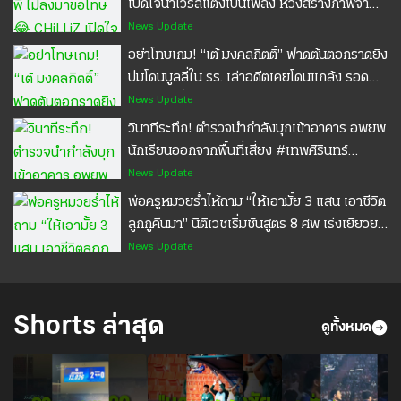
เปิดใจนำไวรัลแต่งเป็นเพลง หวังสร้างภาพจำ
ครองใจแฟนคลับ
News Update
อย่าโทษเกม! “เต้ มงคลกิตติ์” ฟาดต้นตอกราดยิง
ปมโดนบูลลี่ใน รร. เล่าอดีตเคยโดนแกล้ง รอด
เพราะรุ่นพี่ช่วย #เทพศิรินทร์นนทบุรี #ไทยรัฐ
News Update
แคร์ชัวร์ #ประกันอุบัติเหตุ #ประกันมะเร็ง
วินาทีระทึก! ตำรวจนำกำลังบุกเข้าอาคาร อพยพ
นักเรียนออกจากพื้นที่เสี่ยง #เทพศิรินทร์
นนทบุรี #ไทยรัฐแคร์ชัวร์ #ประกันอุบัติเหตุ
News Update
#ประกันมะเร็ง
พ่อครูหมวยร่ำไห้ถาม “ให้เอามั้ย 3 แสน เอาชีวิต
ลูกกูคืนมา” นิติเวชเริ่มชันสูตร 8 ศพ เร่งเยียวยา
ครอบครัว #ครูหมวย #เทพศิรินทร์นนทบุรี
News Update
#ไทยรัฐแคร์ชัวร์ #ประกันอุบัติเหตุ #ประกัน
มะเร็ง
Shorts ล่าสุด
ดูทั้งหมด