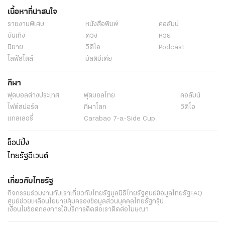
เนื้อหาที่น่าสนใจ
รายงานพิเศษ
หนังสือพิมพ์
คอลัมน์
บันเทิง
ดวง
หวย
นิยาย
วิดีโอ
Podcast
ไลฟ์สไตล์
มัลติมีเดีย
กีฬา
ฟุตบอลต่่างประเทศ
ฟุตบอลไทย
คอลัมน์
ไฟต์สปอร์ต
กีฬาโลก
วิดีโอ
แกลเลอรี่
Carabao 7-a-Side Cup
ช็อปปิ้ง
ไทยรัฐอีเวนต์
เกี่ยวกับไทยรัฐ
กิจกรรม
ร่วมงานกับเรา
เกี่ยวกับไทยรัฐ
มูลนิธิไทยรัฐ
ศูนย์ข้อมูลไทยรัฐ
FAQ
ศูนย์ช่วยเหลือ
นโยบายคุ้มครองข้อมูลส่วนบุคคลไทยรัฐกรุ๊ป
เงื่อนไขข้อตกลงการใช้บริการ
ติดต่อเรา
ติดต่อโฆษณา