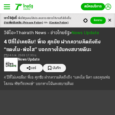
สมัครบริการ
เราใช้คุ้กกี้
เพื่อให้ทุกคนได้ประสบ
การณ์การใช้งานที่ดียิ่งขึ้น
รับทราบ
อ่านเพิ่มเติมคลิก
(Privacy Policy)
และ
(Cookie Policy)
วิดีโอ
วิดีโอ
Thairath News - ข่าวไทยรัฐ
News Update
>
>
Loaded
:
Unmute
48.02%
4 ปีที่ไม่เคยลืม! พี่เอ ศุภชัย ฝากความคิดถึงถึง
“แตงโม-พ่อโส” บอกทางโน้นคงสบายดีนะ
24 ก.พ. 2569 17:30 น.
News Update
แชร์
บันทึก
4 ปีที่ไม่เคยลืม! พี่เอ ศุภชัย ฝากความคิดถึงถึง “แตงโม นิดา และคุณพ่อ
โสภณ พัชรวีระพงษ์” บอกทางโน้นคงสบายดีนะ