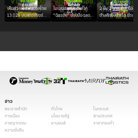
เห็นตัวเลขแฟนบอลไทย
โมเมนต์สุดประทับใจ!
2 ฝั่ง 2 อารมณ์! ช็อต
13,026 บนสกอร์บอร์ด
"ฉัตรชัย" ปรบมือฉลอง
ช้างศึกยิงนำเร็ว ทำเอา
แล้วแอบใจหาย น้อยกว่า
ประตูแรกให้ดาวรุ่ง "เจะ
แฟนเมียนมาถึงกับช็อก
นัดที่แล้วเจอมาเลเซียตั้ง
ฮานาฟี" ในสีเสื้อช้างศึก
อย่างเห็นได้ชัด
ชุดใหญ่
ข่าว
พระราชสำนัก
ทั่วไทย
ในกระแส
การเมือง
นโยบายรัฐ
ต่างประเทศ
อาชญากรรม
ยานยนต์
ราคาทองคำ
ความยั่งยืน