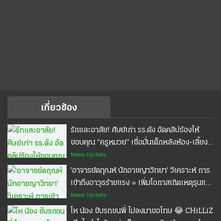
เกี่ยวข้อง
รักและอาลัย! ศิษย์เก่า รร.ดัง อัดคลิปร้องไห้
ขอบคุณ “ครูหมวย” เชื่อมั่นเด็กหลังห้อง-เลี้ยง
ข้าวตอนไม่มีตังค์ #ครูหมวย #เทพศิรินทร์
News Update
นนทบุรี #POPPU
'อาจารย์ตฤณห์ นักอาชญาวิทยา' วิเคราะห์ การ
เข้าถึงอาวุธร้ายแรง = เพิ่มโอกาสเกิดเหตุรุนแรง
#เทพศิรินทร์นนทบุรี #กราดยิง #POPPU
News Update
โห น้อง ขับรถชนพี่ ไม่ลงมาขอโทษ 😂 CHiLLiZ