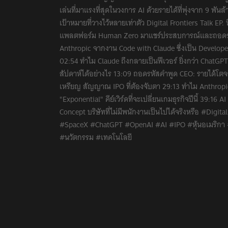
เล่นที่มาแรงที่สุดในวงการ AI ด้วยรายได้ที่พุ่งจาก 9 พัน
เป้าหมายที่วางไว้หลายเท่าตัว Digital Frontiers Talk E
แพลตฟอร์ม Human Zero มาแชร์ประสบการณ์และถอดรหั
Anthropic จากงาน Code with Claude ซึ่งเป็น Develope
02:54 ทำไม Claude ถึงกลายเป็นฟีเวอร์ ยิ่งกว่า ChatGP
สัปดาห์ได้อย่างไร 13:09 ถอดรหัสคำพูด CEO: รายได้โตจาก
เหรียญ สัญญาณ IPO ที่ต้องจับตา 29:13 ทำไม Anthro
"Exponential" คีย์เวิร์ดที่จะเปลี่ยนเกมธุรกิจปีนี้ 39
Concept บริษัทที่ไม่มีพนักงานเป็นไปได้จริงหรือ #Dig
#SpaceX #ChatGPT #OpenAI #AI #IPO #หุ้นอเมริกา #หุ
#นวัตกรรม #เทคโนโลยี