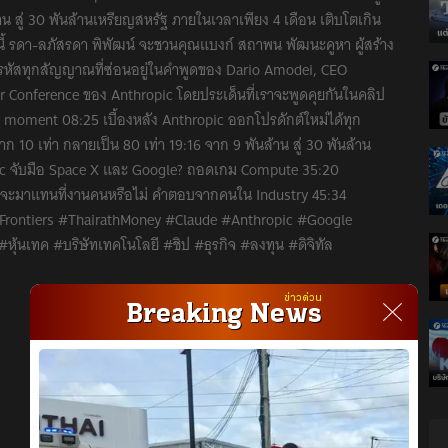
ล้าน สู่ 30 พันล้านเหรียญสหรัฐ ภายในเวลาเพียง 4 เดือน เติบโตเกิน
P. นี้ รดา-ลภัสรดา พิพัฒน์ จะชวนคุณแบงก์ สถาพน พัฒนะคูหา ผู้สร้าง
สทุกสัญญาณที่ซ่อนอยู่ในคำพูดของ Dario Amodei, CEO
r Conference ของ Anthropic โดยประเด็นที่เราจะพูดคุยกันในคลิป
T moment 08:25 เบื้องหลัง Anthropic ออกโปรดักต์ใหม่ได้ทุก
 10 เท่า กลายเป็น 80 เท่า 19:16 จาก 9 พันล้าน สู่ 30 พันล้าน
pic จับมือ Space X และ Google? ถอดเกม Compute 35:20
:16 AI จะมาแทนที่งานคนหรือไม่ คำตอบจากคนใน Industry 45:34
italFrontiers #ThairathMoney #Claude #Anthropic #Google
้นเทค #บริษัทเทคโนโลยี #ชิป #ธุรกิจ #ลงทุน #ดิจิทัล
ข่าวด่วน
Breaking News