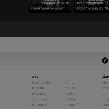
“มด” วิภาวี เผยสภาพร่างกาย
นักตบสาวไทยจัดเต็ม "บุ๋ม
ดีขึ้นอย่างต่อเนื่อง พร้อม
ชัชชุอร" คัมแบ็ก ศึก" S
พยายามลงสนามให้มากขึ้น
V CUP 2026" เลกสอง!
เพื่อเรียกความมั่นใจ
ข่าว
เนื้อ
พระราชสำนัก
ทั่วไทย
รายง
ในกระแส
การเมือง
คอลัม
นโยบายรัฐ
ต่างประเทศ
ดวง
อาชญากรรม
ยานยนต์
นิยาย
ราคาทองคำ
ความยั่งยืน
Podc