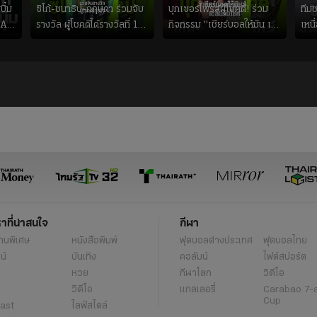
บิ๋ม
ซิโก้-ชนาธิป-กฤษดา ร่วมจับ
บุกเซอร์ไพรส์ผู้โชคดี! ร่วม
ทีม
EA
รางวัล ผู้โชคดีได้รางวัลที่ 1
กิจกรรม "เชียร์บอลให้มัน เฮ
เหนื
!
จากไทยรัฐจากการส่ง
ลั่นรับโชค ทุกที่ทุกเวลา"
ไปรษณีย์บัตรร่วมสนุก
แคมเปญ
หาที่น่าสนใจ
กีฬา
านพิเศษ
หนังสือพิมพ์
ฟุตบอลต่่างประเทศ
ฟุตบอลไทย
น์
บันเทิง
คอลัมน์
ไฟต์สปอร์ต
หวย
กีฬาโลก
วิดีโอ
วิดีโอ
แกลเลอรี่
Carabao 7-
Cup
ast
ไลฟ์สไตล์