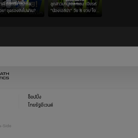
ชาติไทยหนืด ชนะแต่
ลูกสาวมานูเอล ทอม เบียรห์
่อย! ชุดรองยังไม่ผ่าน?
"น้องเอลีน่า" วัย 8 ขวบ โชว์
ตีลังกาสุดพริ้ว
ช็อปปิ้ง
ไทยรัฐอีเวนต์
a-Side