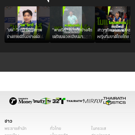
“มด” วิภาวี เผยสภาพ
"พาตริก" คัมแบ็คช้างศึก
สาวๆทัพวอลเลย์บอล
ร่างกายดีขึ้นอย่างต่อ
เตรียมดวลเมียนมา
หญิงทีมชาติไทยไทย ม
เนื่อง พร้อมพยายามลง
อาเซียน คัพ 2026
ดอกกุหลาบ เซอร์ไพรส์
สนามให้มากขึ้น เพื่อเรียก
#ฟุตบอล #ทีมชาติไทย
วันเกิด ทิพย์ แก้วกัลย
ความมั่นใจ
ข่าว
พระราชสำนัก
ทั่วไทย
ในกระแส