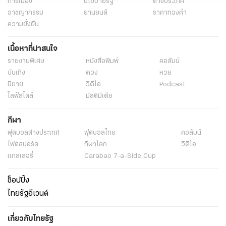
การเมือง
นโยบายรัฐ
ต่างประเทศ
อาชญากรรม
ยานยนต์
ราคาทองคำ
ความยั่งยืน
เนื้อหาที่น่าสนใจ
รายงานพิเศษ
หนังสือพิมพ์
คอลัมน์
บันเทิง
ดวง
หวย
นิยาย
วิดีโอ
Podcast
ไลฟ์สไตล์
มัลติมีเดีย
กีฬา
ฟุตบอลต่่างประเทศ
ฟุตบอลไทย
คอลัมน์
ไฟต์สปอร์ต
กีฬาโลก
วิดีโอ
แกลเลอรี่
Carabao 7-a-Side Cup
ช็อปปิ้ง
ไทยรัฐอีเวนต์
เกี่ยวกับไทยรัฐ