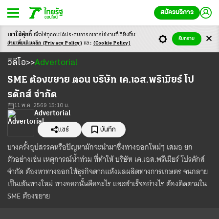
สมัครบริการ
เราใช้คุ้กกี้
เพื่อให้ทุกคนได้ประสบ
การณ์การใช้งานที่ดียิ่งขึ้น
รับทราบ
อ่านเพิ่มเติมคลิก
(Privacy Policy)
และ
(Cookie Policy)
วิดีโอ
วิดีโอ
Advertorial
>
>
Loaded
:
Unmute
33.02%
SME ต้องขยาย ตอน บริษัท เค.เอส.พรีเมียร์ โป
รดักส์ จำกัด
11 พ.ค. 2569 15:10 น.
Advertorial
แชร์
บันทึก
บางครั้งอุปสรรคหรือปัญหามักจะนำมาซึ่งทางออกใหม่ๆ เสมอ ยก
ตัวอย่างเช่น เหตุการณ์น้ำท่วม ที่ทำให้ บริษัท เค.เอส.พรีเมียร์ โปรดักส์
จำกัด ต้องหาทางออกให้ธุรกิจตากแห้งผลผลิตทางการเกษตร จนกลาย
เป็นเส้นทางใหม่ ทางออกนั้นคืออะไร และสำเร็จอย่างไร ต้องติดตามใน
SME ต้องขยาย