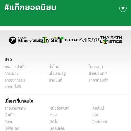
#แท็กยอดนิยม
ข่าว
พระราชสำนัก
ทั่วไทย
ในกระแส
การเมือง
นโยบายรัฐ
ต่างประเทศ
อาชญากรรม
ยานยนต์
ราคาทองคำ
ความยั่งยืน
เนื้อหาที่น่าสนใจ
รายงานพิเศษ
หนังสือพิมพ์
คอลัมน์
บันเทิง
ดวง
หวย
นิยาย
วิดีโอ
Podcast
ไลฟ์สไตล์
มัลติมีเดีย