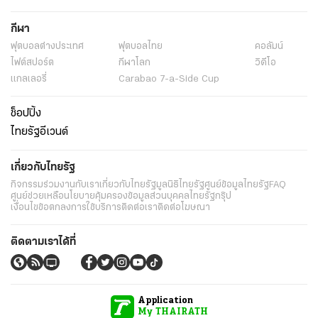
กีฬา
ฟุตบอลต่่างประเทศ
ฟุตบอลไทย
คอลัมน์
ไฟต์สปอร์ต
กีฬาโลก
วิดีโอ
แกลเลอรี่
Carabao 7-a-Side Cup
ช็อปปิ้ง
ไทยรัฐอีเวนต์
เกี่ยวกับไทยรัฐ
กิจกรรม
ร่วมงานกับเรา
เกี่ยวกับไทยรัฐ
มูลนิธิไทยรัฐ
ศูนย์ข้อมูลไทยรัฐ
FAQ
ศูนย์ช่วยเหลือ
นโยบายคุ้มครองข้อมูลส่วนบุคคลไทยรัฐกรุ๊ป
เงื่อนไขข้อตกลงการใช้บริการ
ติดต่อเรา
ติดต่อโฆษณา
ติดตามเราได้ที่
Application
My THAIRATH