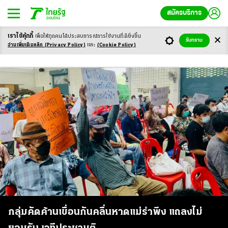
สมัครบริการ
เราใช้คุ้กกี้
เพื่อให้ทุกคนได้ประสบ
การณ์การใช้งานที่ดียิ่งขึ้น
รับทราบ
Saveหาดแม่รำพึง
อ่านเพิ่มเติมคลิก
(Privacy Policy)
และ
(Cookie Policy)
กลุ่มคัดค้านเขื่อนกันคลื่นหาดแม่รำพึง แถลงไม่