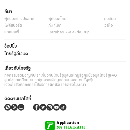
กีฬา
ฟุตบอลต่่างประเทศ
ฟุตบอลไทย
คอลัมน์
ไฟต์สปอร์ต
กีฬาโลก
วิดีโอ
แกลเลอรี่
Carabao 7-a-Side Cup
ช็อปปิ้ง
ไทยรัฐอีเวนต์
เกี่ยวกับไทยรัฐ
กิจกรรม
ร่วมงานกับเรา
เกี่ยวกับไทยรัฐ
มูลนิธิไทยรัฐ
ศูนย์ข้อมูลไทยรัฐ
FAQ
ศูนย์ช่วยเหลือ
นโยบายคุ้มครองข้อมูลส่วนบุคคลไทยรัฐกรุ๊ป
เงื่อนไขข้อตกลงการใช้บริการ
ติดต่อเรา
ติดต่อโฆษณา
ติดตามเราได้ที่
Application
My THAIRATH