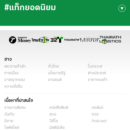
#แท็กยอดนิยม
ข่าว
พระราชสำนัก
ทั่วไทย
ในกระแส
การเมือง
นโยบายรัฐ
ต่างประเทศ
อาชญากรรม
ยานยนต์
ราคาทองคำ
ความยั่งยืน
เนื้อหาที่น่าสนใจ
รายงานพิเศษ
หนังสือพิมพ์
คอลัมน์
บันเทิง
ดวง
หวย
นิยาย
วิดีโอ
Podcast
ไลฟ์สไตล์
มัลติมีเดีย