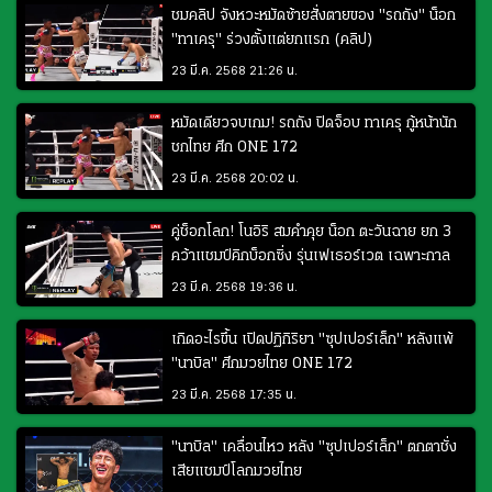
ชมคลิป จังหวะหมัดซ้ายสั่งตายของ "รถถัง" น็อก
"ทาเครุ" ร่วงตั้งแต่ยกแรก (คลิป)
23 มี.ค. 2568 21:26 น.
หมัดเดียวจบเกม! รถถัง ปิดจ็อบ ทาเครุ กู้หน้านัก
ชกไทย ศึก ONE 172
23 มี.ค. 2568 20:02 น.
คู่ช็อกโลก! โนอิริ สมคำคุย น็อก ตะวันฉาย ยก 3
คว้าแชมป์คิกบ็อกซิ่ง รุ่นเฟเธอร์เวต เฉพาะกาล
23 มี.ค. 2568 19:36 น.
เกิดอะไรขึ้น เปิดปฏิกิริยา "ซุปเปอร์เล็ก" หลังแพ้
"นาบิล" ศึกมวยไทย ONE 172
23 มี.ค. 2568 17:35 น.
"นาบิล" เคลื่อนไหว หลัง "ซุปเปอร์เล็ก" ตกตาชั่ง
เสียแชมป์โลกมวยไทย