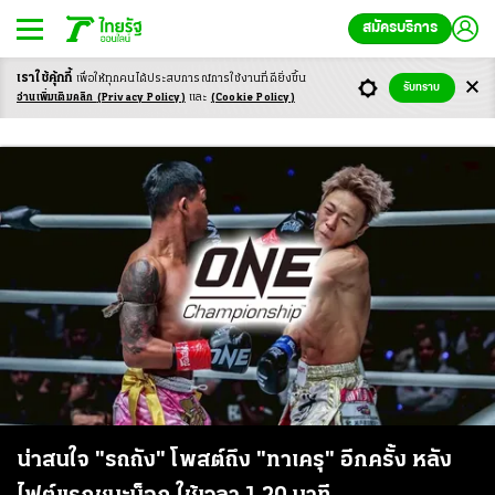
สมัครบริการ
เราใช้คุ้กกี้
เพื่อให้ทุกคนได้ประสบ
การณ์การใช้งานที่ดียิ่งขึ้น
รับทราบ
ONE 172
อ่านเพิ่มเติมคลิก
(Privacy Policy)
และ
(Cookie Policy)
น่าสนใจ "รถถัง" โพสต์ถึง "ทาเครุ" อีกครั้ง หลัง