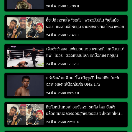
26 มี.ค. 2568 15:39 น.
อึ้งไปดิ หวานใจ "รถถัง" พาสามีไปกิน "สุกี้หม้อ
รวม" แต่งานนี้มีหักมุม รายหลังถึงกับทำหน้าหงอย
24 มี.ค. 2568 17:46 น.
เจ็บช้ำซ้ำสอง แฟนมวยแซว สาเหตุที่ "ตะวันฉาย"
แพ้ "โนอิริ" ชวดแชมป์โลก คิกบ็อกซิ่ง ที่ญี่ปุ่น
24 มี.ค. 2568 17:32 น.
แห่เห็นด้วยเพียบ ”โจ ณัฐวุฒิ” โพสต์ถึง “ตะวัน
ฉาย” หลังแพ้น็อกในศึก ONE 172
24 มี.ค. 2568 09:57 น.
ถึงกับหน้าเหวอ! ชมจังหวะ รถถัง โดน อัยด้า
บล็อกแผนฉลองด้วยสุกี้หม้อรวม จะโหดแค่ไหนก็
แพ้เมีย (คลิป)
23 มี.ค. 2568 22:20 น.