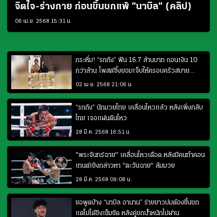
จิตใจ-ร่างกาย ก่อนขึ้นชกแพ้ "นาบิล" (คลิป)
06 เม.ย. 2568 15:31 น.
กระหึ่ม! “รถถัง” ฟัน 16.7 ล้านบาท ถอนเงิน 10
กว่าล้าน โพสต์ซึ้งยอมเจ็บให้ครอบครัวสบาย
(คลิป)
02 เม.ย. 2568 21:06 น.
“รถถัง” นักมวยไทย เคลื่อนไหวแล้ว หลังเพิ่งกลับ
ไทย เจอแผ่นดินไหว
28 มี.ค. 2568 16:51 น.
"พระจันทร์ฉาย" เคลื่อนไหวเดือด หลังมีคนทำคอน
เทนต์เชิงกล่าวหา "ตะวันฉาย" ล้มมวย
28 มี.ค. 2568 09:08 น.
ขอพูดบ้าง “นาบิล อานาน” ร่ายยาวปมต้องขึ้นชก
แต่ไม่ได้ชิงเข็มขัด หลังคู่ชกน้ำหนักไม่ผ่าน