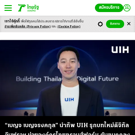
สมัครบริการ
เราใช้คุ้กกี้
เพื่อให้ทุกคนได้ประสบ
การณ์การใช้งานที่ดียิ่งขึ้น
รับทราบ
Network Services
อ่านเพิ่มเติมคลิก
(Privacy Policy)
และ
(Cookie Policy)
“เบญจ เบญจรงคกุล” นำทัพ UIH รุกบทใหม่ดิจิทัล