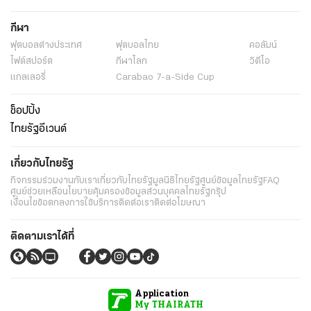
กีฬา
ฟุตบอลต่่างประเทศ
ฟุตบอลไทย
คอลัมน์
ไฟต์สปอร์ต
กีฬาโลก
วิดีโอ
แกลเลอรี่
Carabao 7-a-Side Cup
ช็อปปิ้ง
ไทยรัฐอีเวนต์
เกี่ยวกับไทยรัฐ
กิจกรรม
ร่วมงานกับเรา
เกี่ยวกับไทยรัฐ
มูลนิธิไทยรัฐ
ศูนย์ข้อมูลไทยรัฐ
FAQ
ศูนย์ช่วยเหลือ
นโยบายคุ้มครองข้อมูลส่วนบุคคลไทยรัฐกรุ๊ป
เงื่อนไขข้อตกลงการใช้บริการ
ติดต่อเรา
ติดต่อโฆษณา
ติดตามเราได้ที่
Application
My THAIRATH