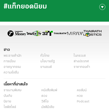
#แท็กยอดนิยม
ข่าว
พระราชสำนัก
ทั่วไทย
ในกระแส
การเมือง
นโยบายรัฐ
ต่างประเทศ
อาชญากรรม
ยานยนต์
ราคาทองคำ
ความยั่งยืน
เนื้อหาที่น่าสนใจ
รายงานพิเศษ
หนังสือพิมพ์
คอลัมน์
บันเทิง
ดวง
หวย
นิยาย
วิดีโอ
Podcast
ไลฟ์สไตล์
มัลติมีเดีย