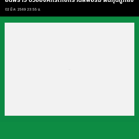
อินฟราฯ ช่วยองค์กรไทยทรานส์ฟอร์ม ต้นทุนถูกลง
02 มี.ค. 2569 23:55 น.
...