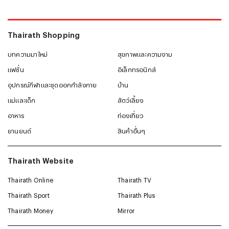
#
หมวกแก๊ปผู้ชาย
#
รองเท้าแตะ
Thairath Shopping
บทความมาใหม่
สุขภาพและความงาม
แฟชั่น
อิเล็กทรอนิกส์
อุปกรณ์กีฬาและชุดออกกำลังกาย
บ้าน
แม่และเด็ก
สัตว์เลี้ยง
อาหาร
ท่องเที่ยว
ยานยนต์
สินค้าอื่นๆ
Thairath Website
Thairath Online
Thairath TV
Thairath Sport
Thairath Plus
Thairath Money
Mirror