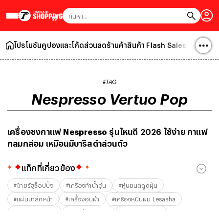
โปรโมชัน
คูปองและโค้ดส่วนลดร้านค้า
สินค้า Flash Sales !
บทความล
#TAG
Nespresso Vertuo Pop
เครื่องชงกาแฟ
Nespresso
รุ่นไหนดี 2026 ใช้ง่าย กาแฟ
กลมกล่อม เหมือนมีบาริสต้าส่วนตัว
แท็กที่เกี่ยวข้อง
#
ไทยรัฐช็อปปิ้ง
#
เครื่องทำน้ำอุ่น
#
หุ่นยนต์ดูดฝุ่น
#
แผ่นมาส์กหน้า
#
เครื่องอบผ้า
#
เครื่องหนีบผม Lesasha
#
หน้ากากอนามัย
#
กระเป๋าเดินทาง
#
รองเท้า Crocs