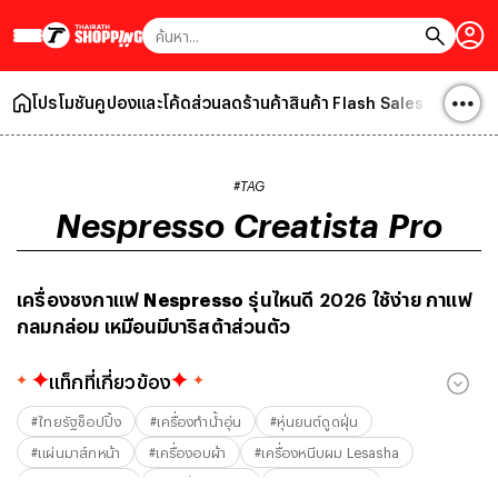
โปรโมชัน
คูปองและโค้ดส่วนลดร้านค้า
สินค้า Flash Sales !
บทความล
#TAG
Nespresso Creatista Pro
เครื่องชงกาแฟ
Nespresso
รุ่นไหนดี 2026 ใช้ง่าย กาแฟ
กลมกล่อม เหมือนมีบาริสต้าส่วนตัว
แท็กที่เกี่ยวข้อง
#
ไทยรัฐช็อปปิ้ง
#
เครื่องทำน้ำอุ่น
#
หุ่นยนต์ดูดฝุ่น
#
แผ่นมาส์กหน้า
#
เครื่องอบผ้า
#
เครื่องหนีบผม Lesasha
#
หน้ากากอนามัย
#
กระเป๋าเดินทาง
#
รองเท้า Crocs