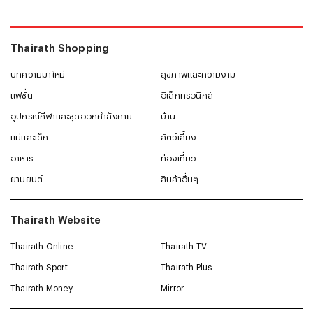
#
หมวกแก๊ปผู้ชาย
#
รองเท้าแตะ
Thairath Shopping
บทความมาใหม่
สุขภาพและความงาม
แฟชั่น
อิเล็กทรอนิกส์
อุปกรณ์กีฬาและชุดออกกำลังกาย
บ้าน
แม่และเด็ก
สัตว์เลี้ยง
อาหาร
ท่องเที่ยว
ยานยนต์
สินค้าอื่นๆ
Thairath Website
Thairath Online
Thairath TV
Thairath Sport
Thairath Plus
Thairath Money
Mirror