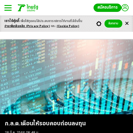
สมัครบริการ
เราใช้คุ้กกี้
เพื่อให้ทุกคนได้ประสบ
การณ์การใช้งานที่ดียิ่งขึ้น
รับทราบ
Credit Suisse
อ่านเพิ่มเติมคลิก
(Privacy Policy)
และ
(Cookie Policy)
ก.ล.ต.เตือนให้รอบคอบก่อนลงทุน
28 มี.ค. 2566 08:48 น.