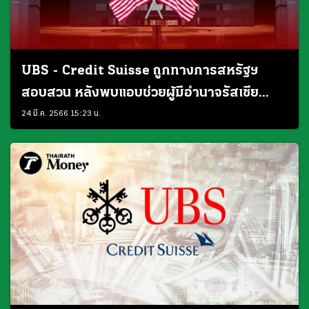
UBS - Credit Suisse ถูกทางการสหรัฐฯ
สอบสวน หลังพบแอบช่วยผู้มีอำนาจรัสเซีย
เลี่ยงการคว่ำบาตร
24 มี.ค. 2566 15:23 น.