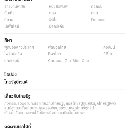
รายงานพิเศษ
หนังสือพิมพ์
คอลัมน์
บันเทิง
ดวง
หวย
นิยาย
วิดีโอ
Podcast
ไลฟ์สไตล์
มัลติมีเดีย
กีฬา
ฟุตบอลต่่างประเทศ
ฟุตบอลไทย
คอลัมน์
ไฟต์สปอร์ต
กีฬาโลก
วิดีโอ
แกลเลอรี่
Carabao 7-a-Side Cup
ช็อปปิ้ง
ไทยรัฐอีเวนต์
เกี่ยวกับไทยรัฐ
กิจกรรม
ร่วมงานกับเรา
เกี่ยวกับไทยรัฐ
มูลนิธิไทยรัฐ
ศูนย์ข้อมูลไทยรัฐ
FAQ
ศูนย์ช่วยเหลือ
นโยบายคุ้มครองข้อมูลส่วนบุคคลไทยรัฐกรุ๊ป
เงื่อนไขข้อตกลงการใช้บริการ
ติดต่อเรา
ติดต่อโฆษณา
ติดตามเราได้ที่