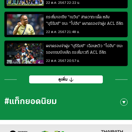
22 ต.ค. 2567 22:22 น.
กระหึ่มเอเชีย "เนวิน" สาดวาทะเด็ด หลัง
"บุรีรัมย์" ชนะ "โปฮัง" ผงาดรองจ่าฝูง ACL อีลิท
22 ต.ค. 2567 21:48 น.
ผงาดรองจ่าฝูง "บุรีรัมย์" เฉือนหวิว "โปฮัง" ชนะ
รองแชมป์เคลีก กระหึ่มเวที ACL อีลิท
22 ต.ค. 2567 20:57 น.
ดูเพิ่ม
#แท็กยอดนิยม