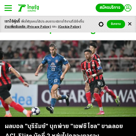
สมัครบริการ
เราใช้คุ้กกี้
เพื่อให้ทุกคนได้ประสบ
การณ์การใช้งานที่ดียิ่งขึ้น
รับทราบ
AFC Champions League 2023
อ่านเพิ่มเติมคลิก
(Privacy Policy)
และ
(Cookie Policy)
ผลบอล "บุรีรัมย์" บุกพ่าย "เอฟซี โซล" ขาดลอย