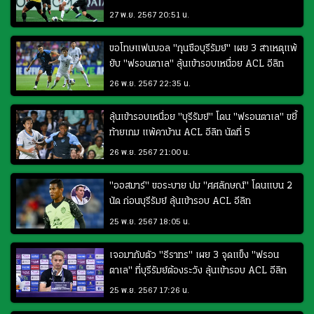
27 พ.ย. 2567 20:51 น.
ขอโทษแฟนบอล "กุนซือบุรีรัมย์" เผย 3 สาเหตุแพ้
ยับ "ฟรอนตาเล" ลุ้นเข้ารอบเหนื่อย ACL อีลิท
26 พ.ย. 2567 22:35 น.
ลุ้นเข้ารอบเหนื่อย "บุรีรัมย์" โดน "ฟรอนตาเล" ขยี้
ท้ายเกม แพ้คาบ้าน ACL อีลิท นัดที่ 5
26 พ.ย. 2567 21:00 น.
"ออสมาร์" ขอระบาย ปม "ศศลักษณ์" โดนแบน 2
นัด ก่อนบุรีรัมย์ ลุ้นเข้ารอบ ACL อีลิท
25 พ.ย. 2567 18:05 น.
เจอมากับตัว "ธีราทร" เผย 3 จุดแข็ง "ฟรอน
ตาเล" ที่บุรีรัมย์ต้องระวัง ลุ้นเข้ารอบ ACL อีลิท
25 พ.ย. 2567 17:26 น.