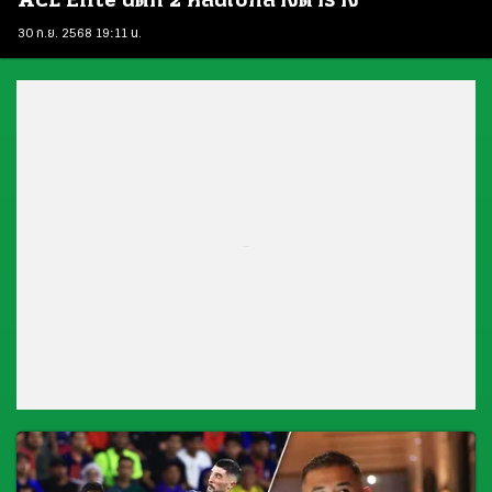
ACL Elite นัดที่ 2 หล่นไปกลางตาราง
30 ก.ย. 2568 19:11 น.
...