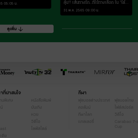
ลุ้น!! เส้นทางรัก...ที่ไร้ทางเลือก ใน “ใต้
65 05:05 น.
หล้า”
31 พ.ค. 2565 09:00 น.
ดูเพิ่ม
หาที่น่าสนใจ
กีฬา
านพิเศษ
หนังสือพิมพ์
ฟุตบอลต่่างประเทศ
ฟุตบอลไทย
น์
บันเทิง
คอลัมน์
ไฟต์สปอร์ต
หวย
กีฬาโลก
วิดีโอ
วิดีโอ
แกลเลอรี่
Carabao 7-
Cup
ast
ไลฟ์สไตล์
ีเดีย