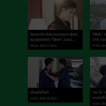
ปิดเกมแค้น ล้มพวกเถากุหลาบ ลุ้นบท
“ใต้หล้า” 
สรุปสุดเข้มข้นใน "ใต้หล้า" 2 ตอน
3.68 ร่วม
สุดท้าย
29 มิ.ย. 2565 17:30 น.
27 มิ.ย. 25
เดือดด่ำล้ำหล้า
"ต่อ-โอ" ข
ธรรมดาที่เ
21 มิ.ย. 2565 05:09 น.
หล้า"
16 มิ.ย. 25