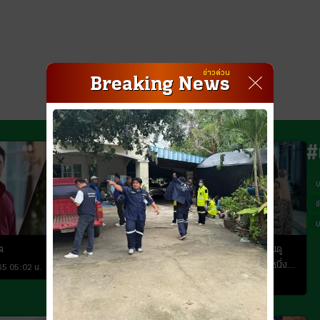
...
ข่าวด่วน
Breaking News
#
ข
ต
"ใต้หล้า" ตอนจบ เข้มข้นฟาดใจคนดู
อวยยศให้นักแสดงทุกคน เป็นอีกหนึ่ง
65 05:02 น.
ละครในดวงใจ
02 ก.ค. 2565 08:20 น.