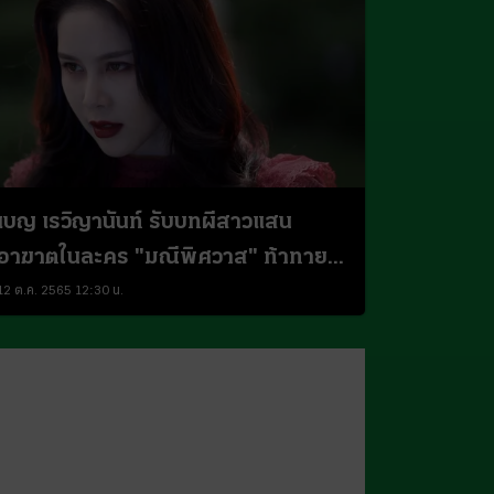
เบญ เรวิญานันท์ รับบทผีสาวแสน
อาฆาตในละคร "มณีพิศวาส" ท้าทาย
ที่สุดแล้ว
12 ต.ค. 2565 12:30 น.