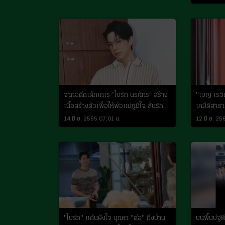
จากอดีตเด็กเกเร “ไบร์ท นรภัทร” สร้าง
"เบญ เรวิ
เนื้อสร้างตัวเพื่อให้พ่อแม่ภูมิใจ ลั่นรัก
เคมีดีสาธา
ใครคบนาน
แต่งงาน
14 มิ.ย. 2565 07:01 น.
12 มิ.ย. 25
"ไบร์ท" แค้นฝังใจ บุกหา "ต่อ" ถึงบ้าน
บนพื้นปฐพ