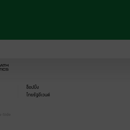
ช็อปปิ้ง
ไทยรัฐอีเวนต์
a-Side