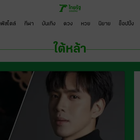
ลฟ์สไตล์
กีฬา
บันเทิง
ดวง
หวย
นิยาย
ช็อปปิ้ง
ใต้หล้า