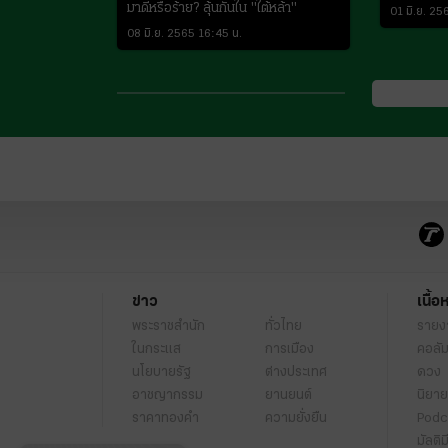
มาดีหรือร้าย? ลุ้นกันใน "ใต้หล้า"
01 มิ.ย. 25
08 มิ.ย. 2565 16:45 น.
ข่าว
เนื้อ
พระราชสำนัก
ทั่วไทย
รายง
ในกระแส
การเมือง
คอลัม
นโยบายรัฐ
ต่างประเทศ
ดวง
อาชญากรรม
ยานยนต์
นิยาย
ราคาทองคำ
ความยั่งยืน
Podc
มัลติม