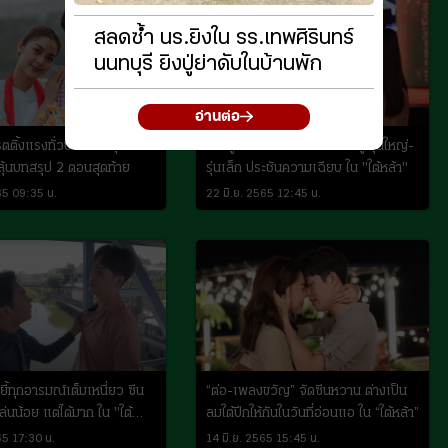
สลดซ้่ำ นร.ยิงใน รร.เทพศิรินทร์
นนทบุรี ยิงปู่ย่าดับในบ้านพัก
อ่านต่อ
เรตติ้งแรงทั่วประเทศ พุ่ง
"อาตู่ นพพล" นำทีมเปิดหน้าสู้ รุ่นใหญ่-
ลุ้นบทสรุป 2 ตอนสุดท้าย
รุ่นเล็ก ประชันความเฉียบ ใน "ใต้หล้า"
65 09:35 น.
22 มิ.ย. 2565 12:45 น.
ยี้ทุกอารมณ์เต็มเหนี่ยว ซีน
“ต่อ-เพลงขวัญ” จัดซีนหวาน ต่างเป็น
ล่นน้อย แต่ได้มาก ใน "ใต้
ลมใต้ปีกให้กันในวันที่อ่อนแอ ใน “ใต้หล้า”
65 17:30 น.
14 มิ.ย. 2565 15:45 น.