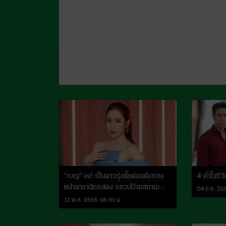
“เบญ” งง! เป็นดาวรุ่งติ๊กต่อกดังแซง
4 คำในชีวิ
หน้าดารานักแสดง แขวนป้ายสถานะ
04 ก.ค. 25
“โสดแต่มีคนคุย”
11 ต.ค. 2565 08:01 น.