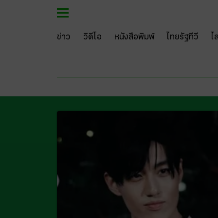
ข่าว
วิดีโอ
หนังสือพิมพ์
ไทยรัฐทีวี
ไ