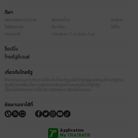
กีฬา
ฟุตบอลต่่างประเทศ
ฟุตบอลไทย
คอลัมน์
ไฟต์สปอร์ต
กีฬาโลก
วิดีโอ
แกลเลอรี่
Carabao 7-a-Side Cup
ช็อปปิ้ง
ไทยรัฐอีเวนต์
เกี่ยวกับไทยรัฐ
กิจกรรม
ร่วมงานกับเรา
เกี่ยวกับไทยรัฐ
มูลนิธิไทยรัฐ
ศูนย์ข้อมูลไทยรัฐ
FAQ
ศูนย์ช่วยเหลือ
นโยบายคุ้มครองข้อมูลส่วนบุคคลไทยรัฐกรุ๊ป
เงื่อนไขข้อตกลงการใช้บริการ
ติดต่อเรา
ติดต่อโฆษณา
ติดตามเราได้ที่
Application
My THAIRATH