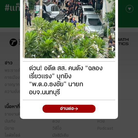
#แท็กยอดนิยม
ข่าว
ด่วน! อดีต สส. คนดัง “ฉลอง
พระราชสำนัก
ทั่วไทย
ในกระแส
เรี่ยวแรง” บุกยิง
การเมือง
นโยบายรัฐ
ต่างประเทศ
“พ.ต.อ.ธงชัย” นายก
อาชญากรรม
ยานยนต์
ราคาทองคำ
อบจ.นนทบุรี
ความยั่งยืน
เนื้อหาที่น่าสนใจ
อ่านต่อ
รายงานพิเศษ
หนังสือพิมพ์
คอลัมน์
บันเทิง
ดวง
หวย
นิยาย
วิดีโอ
Podcast
ไลฟ์สไตล์
มัลติมีเดีย