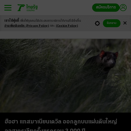
สมัครบริการ
เราใช้คุ้กกี้
เพื่อให้ทุกคนได้ประสบ
การณ์การใช้งานที่ดียิ่งขึ้น
รับทราบ
แทสมาเนียนเดวิล
อ่านเพิ่มเติมคลิก
(Privacy Policy)
และ
(Cookie Policy)
ฮือฮา แทสมาเนียนเดวิล ออกลูกบนแผ่นดินใหญ่