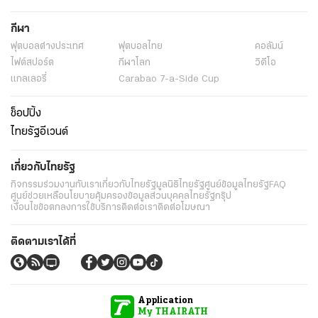
กีฬา
ฟุตบอลต่่างประเทศ
ฟุตบอลไทย
คอลัมน์
ไฟต์สปอร์ต
กีฬาโลก
วิดีโอ
แกลเลอรี่
Carabao 7-a-Side Cup
ช็อปปิ้ง
ไทยรัฐอีเวนต์
เกี่ยวกับไทยรัฐ
กิจกรรม
ร่วมงานกับเรา
เกี่ยวกับไทยรัฐ
มูลนิธิไทยรัฐ
ศูนย์ข้อมูลไทยรัฐ
FAQ
ศูนย์ช่วยเหลือ
นโยบายคุ้มครองข้อมูลส่วนบุคคลไทยรัฐกรุ๊ป
เงื่อนไขข้อตกลงการใช้บริการ
ติดต่อเรา
ติดต่อโฆษณา
ติดตามเราได้ที่
Application
My THAIRATH