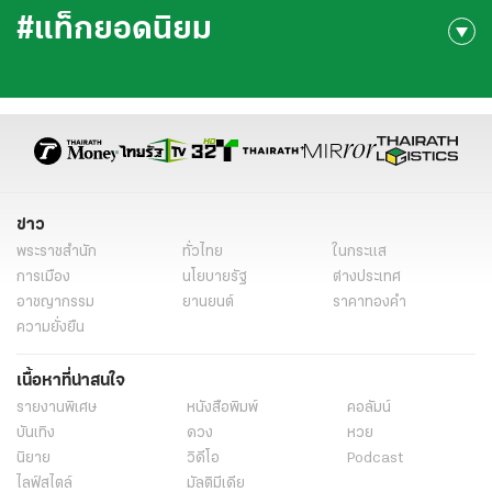
#แท็กยอดนิยม
ข่าว
พระราชสำนัก
ทั่วไทย
ในกระแส
การเมือง
นโยบายรัฐ
ต่างประเทศ
อาชญากรรม
ยานยนต์
ราคาทองคำ
ความยั่งยืน
เนื้อหาที่น่าสนใจ
รายงานพิเศษ
หนังสือพิมพ์
คอลัมน์
บันเทิง
ดวง
หวย
นิยาย
วิดีโอ
Podcast
ไลฟ์สไตล์
มัลติมีเดีย