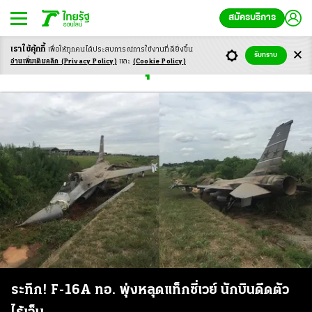
สมัครบริการ
เราใช้คุ้กกี้
เพื่อให้ทุกคนได้ประสบ
การณ์การใช้งานที่ดียิ่งขึ้น
รับทราบ
เอฟ16หลุดแท็กซี่เวย์
อ่านเพิ่มเติมคลิก
(Privacy Policy)
และ
(Cookie Policy)
ระทึก! F-16A ทอ. พุ่งหลุดแท็กซี่เวย์ นักบินดีดตัว