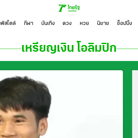
ลฟ์สไตล์
กีฬา
บันเทิง
ดวง
หวย
นิยาย
ช็อปปิ้ง
เหรียญเงิน โอลิมปิก