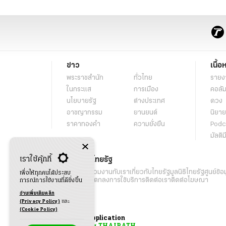
ข่าว
เนื้อ
พระราชสำนัก
ทั่วไทย
รายง
ในกระแส
การเมือง
คอลัม
นโยบายรัฐ
ต่างประเทศ
ดวง
อาชญากรรม
ยานยนต์
นิยาย
ราคาทองคำ
ความยั่งยืน
Podc
มัลติม
เราใช้คุ้กกี้
เกี่ยวกับไทยรัฐ
กิจกรรม
ร่วมงานกับเรา
เกี่ยวกับไทยรัฐ
มูลนิธิไทยรัฐ
ศูนย์ข้อ
เพื่อให้ทุกคนได้ประสบ
เงื่อนไขข้อตกลงการใช้บริการ
ติดต่อเรา
ติดต่อโฆษณา
การณ์การใช้งานที่ดียิ่งขึ้น
อ่านเพิ่มเติมคลิก
(Privacy Policy)
และ
(Cookie Policy)
Application