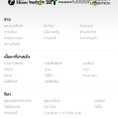
ข่าว
พระราชสำนัก
ทั่วไทย
ในกระแส
การเมือง
นโยบายรัฐ
ต่างประเทศ
อาชญากรรม
ยานยนต์
ราคาทองคำ
ความยั่งยืน
เนื้อหาที่น่าสนใจ
รายงานพิเศษ
หนังสือพิมพ์
คอลัมน์
บันเทิง
ดวง
หวย
นิยาย
วิดีโอ
Podcast
ไลฟ์สไตล์
มัลติมีเดีย
กีฬา
ฟุตบอลต่่างประเทศ
ฟุตบอลไทย
คอลัมน์
ไฟต์สปอร์ต
กีฬาโลก
วิดีโอ
แกลเลอรี่
Carabao 7-a-Side Cup