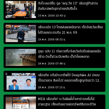
จับไรเดอร์หื่น ฉุด “ดญ.วัย 13” เดินอยู่ข้างทาง
บังคับเสพกัญชาถ่ายคลิปขืนใจ
23 พ.ค. 2569 10:43 น.
เตือนฉบับ 13 ไทยฝนตกหนักมาก เช็กจังหวัดเสี่ยง
ได้รับผลกระทบถึง 21 พ.ค. 69
19 พ.ค. 2569 08:01 น.
อุตุฯ ฉบับ 11 เปิดรายชื่อจังหวัดรับมือฝนตกหนัก
เฝ้าระวังน้ำท่วมฉับพลัน-น้ำป่าไหลหลาก
18 พ.ค. 2569 07:48 น.
เตือนภัย แก๊งมิจฉาชีพใช้ Deepfake AI ปลอม
เป็นนายกฯ สิงคโปร์ หลอกเหยื่อสูญเงินกว่า 120
ล้านบาท
18 พ.ค. 2569 07:13 น.
MEA เตือนภัย! ระวังติดตั้งโซลาร์เซลล์ไม่ได้
มาตรฐาน เสี่ยงอันตรายต่อทรัพย์สินและชีวิต