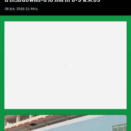
น้ำท่วมฉับพลัน-น้ำป่าหลาก 8-9 ส.ค.69
08 ส.ค. 2569 21:44 น.
...