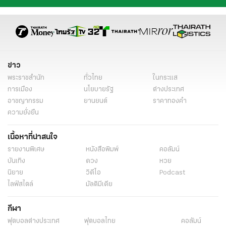
ข่าว
พระราชสำนัก
ทั่วไทย
ในกระแส
การเมือง
นโยบายรัฐ
ต่างประเทศ
อาชญากรรม
ยานยนต์
ราคาทองคำ
ความยั่งยืน
เนื้อหาที่น่าสนใจ
รายงานพิเศษ
หนังสือพิมพ์
คอลัมน์
บันเทิง
ดวง
หวย
นิยาย
วิดีโอ
Podcast
ไลฟ์สไตล์
มัลติมีเดีย
กีฬา
ฟุตบอลต่่างประเทศ
ฟุตบอลไทย
คอลัมน์