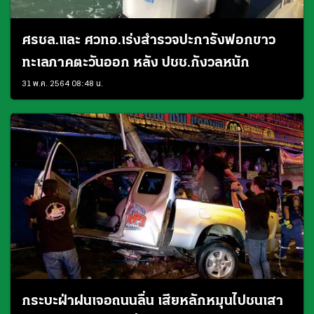
ศรชล.และ ศวทอ.เร่งสำรวจปะการังฟอกขาว
ทะเลภาคตะวันออก หลัง ปชช.กังวลหนัก
31 พ.ค. 2564 08:48 น.
กระบะฝ่าฝนเจอถนนลื่น เสียหลักหมุนไปชนเสา