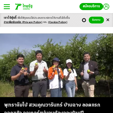
สมัครบริการ
เราใช้คุ้กกี้
เพื่อให้ทุกคนได้ประสบ
การณ์การใช้งานที่ดียิ่งขึ้น
รับทราบ
อ.บ้านฉาง
อ่านเพิ่มเติมคลิก
(Privacy Policy)
และ
(Cookie Policy)
พุทราจัมโบ้ สวนคุณวารินทร์ บ้านฉาง ลอตแรก