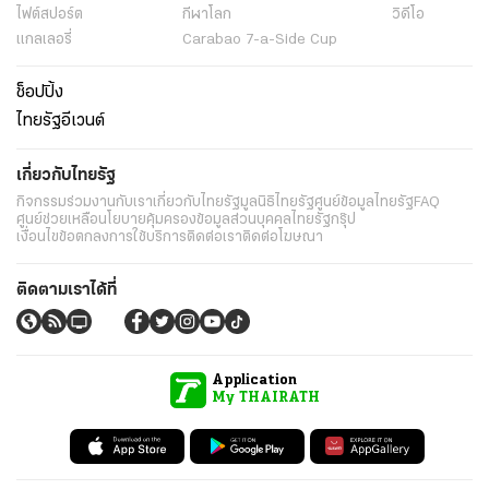
ไฟต์สปอร์ต
กีฬาโลก
วิดีโอ
แกลเลอรี่
Carabao 7-a-Side Cup
ช็อปปิ้ง
ไทยรัฐอีเวนต์
เกี่ยวกับไทยรัฐ
กิจกรรม
ร่วมงานกับเรา
เกี่ยวกับไทยรัฐ
มูลนิธิไทยรัฐ
ศูนย์ข้อมูลไทยรัฐ
FAQ
ศูนย์ช่วยเหลือ
นโยบายคุ้มครองข้อมูลส่วนบุคคลไทยรัฐกรุ๊ป
เงื่อนไขข้อตกลงการใช้บริการ
ติดต่อเรา
ติดต่อโฆษณา
ติดตามเราได้ที่
Application
My THAIRATH