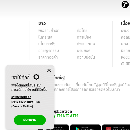
ข่าว
เนื้อ
พระราชสำนัก
ทั่วไทย
รายง
ในกระแส
การเมือง
คอลัม
นโยบายรัฐ
ต่างประเทศ
ดวง
อาชญากรรม
ยานยนต์
นิยาย
ราคาทองคำ
ความยั่งยืน
Podc
มัลติม
เราใช้คุ้กกี้
เกี่ยวกับไทยรัฐ
กิจกรรม
ร่วมงานกับเรา
เกี่ยวกับไทยรัฐ
มูลนิธิไทยรัฐ
ศูนย์ข้อ
เพื่อให้ทุกคนได้ประสบ
เงื่อนไขข้อตกลงการใช้บริการ
ติดต่อเรา
ติดต่อโฆษณา
การณ์การใช้งานที่ดียิ่งขึ้น
อ่านเพิ่มเติมคลิก
(Privacy Policy)
และ
(Cookie Policy)
Application
My THAIRATH
รับทราบ