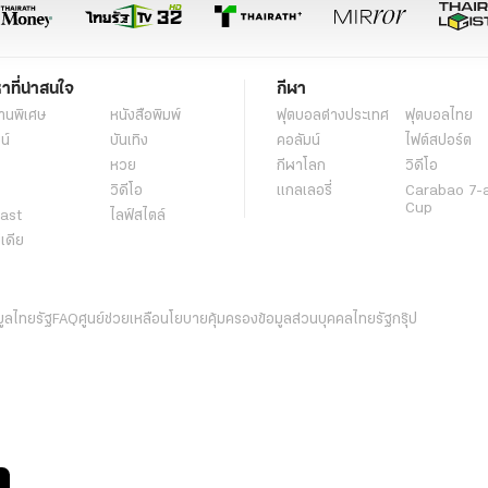
หาที่น่าสนใจ
กีฬา
านพิเศษ
หนังสือพิมพ์
ฟุตบอลต่่างประเทศ
ฟุตบอลไทย
น์
บันเทิง
คอลัมน์
ไฟต์สปอร์ต
หวย
กีฬาโลก
วิดีโอ
วิดีโอ
แกลเลอรี่
Carabao 7-
Cup
ast
ไลฟ์สไตล์
ีเดีย
มูลไทยรัฐ
FAQ
ศูนย์ช่วยเหลือ
นโยบายคุ้มครองข้อมูลส่วนบุคคลไทยรัฐกรุ๊ป