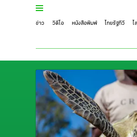
ข่าว
วิดีโอ
หนังสือพิมพ์
ไทยรัฐทีวี
ไ