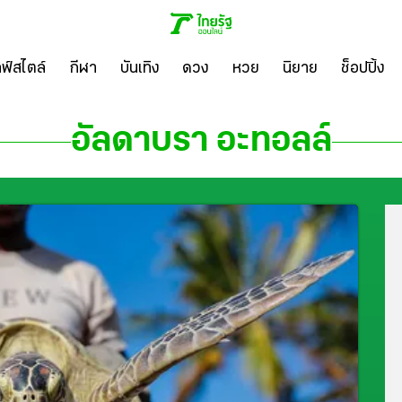
ลฟ์สไตล์
กีฬา
บันเทิง
ดวง
หวย
นิยาย
ช็อปปิ้ง
อัลดาบรา อะทอลล์