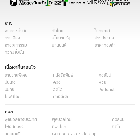
ข่าว
พระราชสำนัก
ทั่วไทย
ในกระแส
การเมือง
นโยบายรัฐ
ต่างประเทศ
อาชญากรรม
ยานยนต์
ราคาทองคำ
ความยั่งยืน
เนื้อหาที่น่าสนใจ
รายงานพิเศษ
หนังสือพิมพ์
คอลัมน์
บันเทิง
ดวง
หวย
นิยาย
วิดีโอ
Podcast
ไลฟ์สไตล์
มัลติมีเดีย
กีฬา
ฟุตบอลต่่างประเทศ
ฟุตบอลไทย
คอลัมน์
ไฟต์สปอร์ต
กีฬาโลก
วิดีโอ
แกลเลอรี่
Carabao 7-a-Side Cup