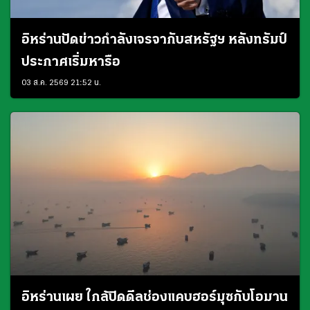
อิหร่านปัดข่าวกำลังเจรจากับสหรัฐฯ หลังทรัมป์
ประกาศเริ่มหารือ
03 ส.ค. 2569 21:52 น.
อิหร่านเผย ใกล้ปิดดีลช่องแคบฮอร์มุซกับโอมาน