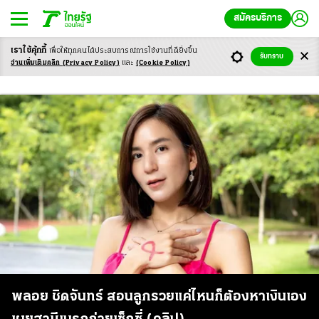
สมัครบริการ
เราใช้คุ้กกี้
เพื่อให้ทุกคนได้ประสบ
การณ์การใช้งานที่ดียิ่งขึ้น
รับทราบ
พลอย ชิดจันทร์ รวย
อ่านเพิ่มเติมคลิก
(Privacy Policy)
และ
(Cookie Policy)
พลอย ชิดจันทร์ สอนลูกรวยแค่ไหนก็ต้องหาเงินเอง