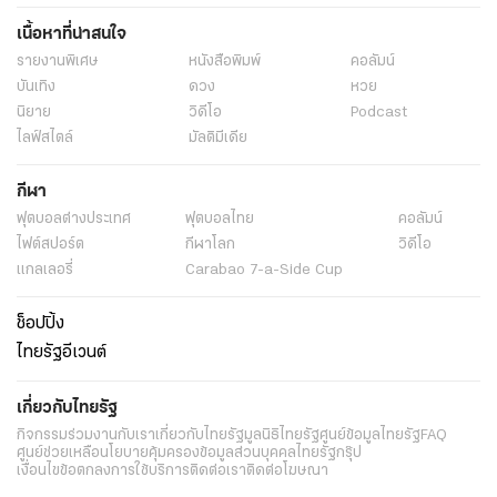
เนื้อหาที่น่าสนใจ
รายงานพิเศษ
หนังสือพิมพ์
คอลัมน์
บันเทิง
ดวง
หวย
นิยาย
วิดีโอ
Podcast
ไลฟ์สไตล์
มัลติมีเดีย
กีฬา
ฟุตบอลต่่างประเทศ
ฟุตบอลไทย
คอลัมน์
ไฟต์สปอร์ต
กีฬาโลก
วิดีโอ
แกลเลอรี่
Carabao 7-a-Side Cup
ช็อปปิ้ง
ไทยรัฐอีเวนต์
เกี่ยวกับไทยรัฐ
กิจกรรม
ร่วมงานกับเรา
เกี่ยวกับไทยรัฐ
มูลนิธิไทยรัฐ
ศูนย์ข้อมูลไทยรัฐ
FAQ
ศูนย์ช่วยเหลือ
นโยบายคุ้มครองข้อมูลส่วนบุคคลไทยรัฐกรุ๊ป
เงื่อนไขข้อตกลงการใช้บริการ
ติดต่อเรา
ติดต่อโฆษณา