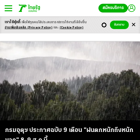
สมัครบริการ
เราใช้คุ้กกี้
เพื่อให้ทุกคนได้ประสบ
การณ์การใช้งานที่ดียิ่งขึ้น
รับทราบ
ฝนตก
อ่านเพิ่มเติมคลิก
(Privacy Policy)
และ
(Cookie Policy)
กรมอุตุฯ ประกาศฉบับ 9 เตือน "ฝนตกหนักถึงหนัก