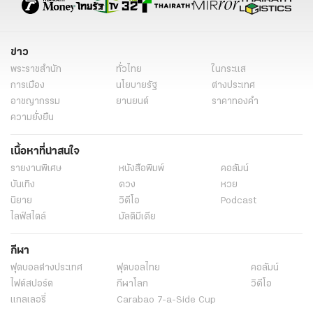
ข่าว
พระราชสำนัก
ทั่วไทย
ในกระแส
การเมือง
นโยบายรัฐ
ต่างประเทศ
อาชญากรรม
ยานยนต์
ราคาทองคำ
ความยั่งยืน
เนื้อหาที่น่าสนใจ
รายงานพิเศษ
หนังสือพิมพ์
คอลัมน์
บันเทิง
ดวง
หวย
นิยาย
วิดีโอ
Podcast
ไลฟ์สไตล์
มัลติมีเดีย
กีฬา
ฟุตบอลต่่างประเทศ
ฟุตบอลไทย
คอลัมน์
ไฟต์สปอร์ต
กีฬาโลก
วิดีโอ
แกลเลอรี่
Carabao 7-a-Side Cup