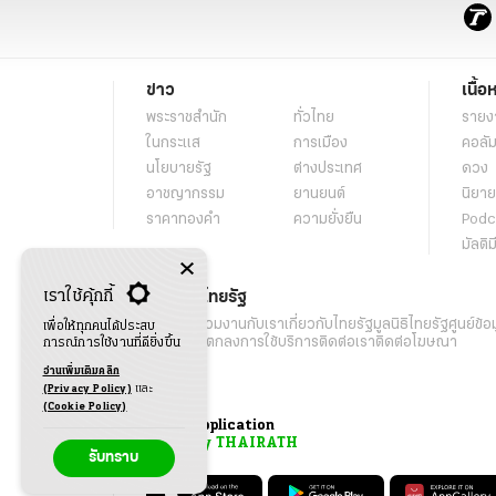
ข่าว
เนื้อ
พระราชสำนัก
ทั่วไทย
รายง
ในกระแส
การเมือง
คอลัม
นโยบายรัฐ
ต่างประเทศ
ดวง
อาชญากรรม
ยานยนต์
นิยาย
ราคาทองคำ
ความยั่งยืน
Podc
มัลติม
เราใช้คุ้กกี้
เกี่ยวกับไทยรัฐ
กิจกรรม
ร่วมงานกับเรา
เกี่ยวกับไทยรัฐ
มูลนิธิไทยรัฐ
ศูนย์ข้อ
เพื่อให้ทุกคนได้ประสบ
เงื่อนไขข้อตกลงการใช้บริการ
ติดต่อเรา
ติดต่อโฆษณา
การณ์การใช้งานที่ดียิ่งขึ้น
อ่านเพิ่มเติมคลิก
(Privacy Policy)
และ
(Cookie Policy)
Application
My THAIRATH
รับทราบ