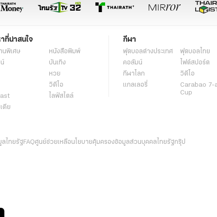
หาที่น่าสนใจ
กีฬา
านพิเศษ
หนังสือพิมพ์
ฟุตบอลต่่างประเทศ
ฟุตบอลไทย
น์
บันเทิง
คอลัมน์
ไฟต์สปอร์ต
หวย
กีฬาโลก
วิดีโอ
วิดีโอ
แกลเลอรี่
Carabao 7-
Cup
ast
ไลฟ์สไตล์
ีเดีย
มูลไทยรัฐ
FAQ
ศูนย์ช่วยเหลือ
นโยบายคุ้มครองข้อมูลส่วนบุคคลไทยรัฐกรุ๊ป