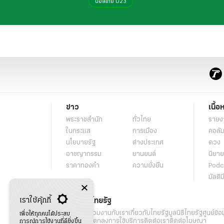
บอลไทย U23
ข่าว
เนื้อ
พระราชสำนัก
ทั่วไทย
รายง
ในกระแส
การเมือง
คอลัม
นโยบายรัฐ
ต่างประเทศ
ดวง
อาชญากรรม
ยานยนต์
นิยาย
ราคาทองคำ
ความยั่งยืน
Podc
มัลติม
เราใช้คุ้กกี้
เกี่ยวกับไทยรัฐ
กิจกรรม
ร่วมงานกับเรา
เกี่ยวกับไทยรัฐ
มูลนิธิไทยรัฐ
ศูนย์ข้อ
เพื่อให้ทุกคนได้ประสบ
เงื่อนไขข้อตกลงการใช้บริการ
ติดต่อเรา
ติดต่อโฆษณา
การณ์การใช้งานที่ดียิ่งขึ้น