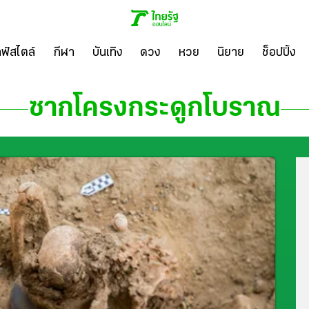
ลฟ์สไตล์
กีฬา
บันเทิง
ดวง
หวย
นิยาย
ช็อปปิ้ง
ซากโครงกระดูกโบราณ