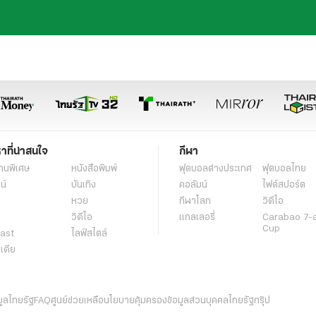
หาที่น่าสนใจ
กีฬา
านพิเศษ
หนังสือพิมพ์
ฟุตบอลต่่างประเทศ
ฟุตบอลไทย
น์
บันเทิง
คอลัมน์
ไฟต์สปอร์ต
หวย
กีฬาโลก
วิดีโอ
วิดีโอ
แกลเลอรี่
Carabao 7-
Cup
ast
ไลฟ์สไตล์
ีเดีย
มูลไทยรัฐ
FAQ
ศูนย์ช่วยเหลือ
นโยบายคุ้มครองข้อมูลส่วนบุคคลไทยรัฐกรุ๊ป