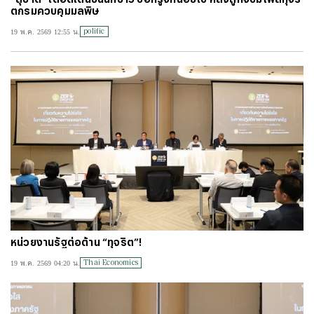
ตกรมควบคุมมลพิษ
#
วอลเลย์บอลหญิงทีมชาติไทย
#
บัตรสวัสดิการแห่งรัฐ
#
บัตรคนจน
politic
19 พ.ค. 2569 12:55 น.
#
ไทยลีก
#
เจลีก
#
โปรแกรมฟุตบอล
#
ตารางคะแนนพรีเมียร์ลีก
#
ข่าวลิเวอร์พูล
#
โควิด-19
หน่วยงานรัฐต่อต้าน “ทุจริต”!
Thai Economics
19 พ.ค. 2569 04:20 น.