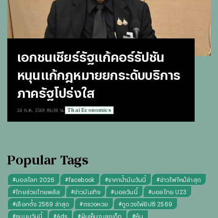
เอกชนเชียร์รัฐแก้คอร์รัปชัน
หนุนแก้กฎหมายยกระดับบริการ
ภาครัฐโปร่งใส
Thai Economics
24 ก.ค. 2569 06:30 น.
Popular Tags
#
บอลโลก 2026
#
facebook
#
ราคาน้ำมันวันนี้
#
ข่าวไฟไหม้ล่าสุด
#
ไทยช่วยไทยพลัส
#
ข่าวบันเทิง
#
บอลวันนี้
#
บอลไทย U23
#
เลือกตั้ง 2569 ล่าสุด
#
ตรวจหวย
#
ดูดวงไพ่ยิปซี 2569
#
ชุมนุมวันนี้
#
Ads
#
ฝันเห็นงู เลขเด็ด
#
หุ้น