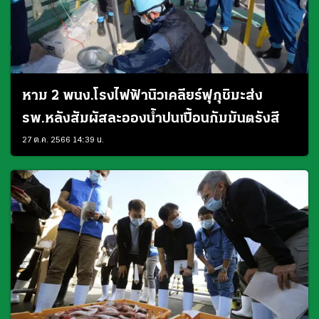
หาม 2 พนง.โรงไฟฟ้านิวเคลียร์ฟุกุชิมะส่ง
รพ.หลังสัมผัสละอองน้ำปนเปื้อนกัมมันตรังสี
27 ต.ค. 2566 14:39 น.