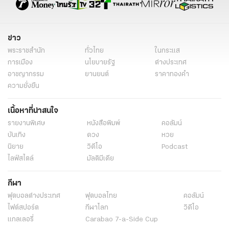
ข่าว
พระราชสำนัก
ทั่วไทย
ในกระแส
การเมือง
นโยบายรัฐ
ต่างประเทศ
อาชญากรรม
ยานยนต์
ราคาทองคำ
ความยั่งยืน
เนื้อหาที่น่าสนใจ
รายงานพิเศษ
หนังสือพิมพ์
คอลัมน์
บันเทิง
ดวง
หวย
นิยาย
วิดีโอ
Podcast
ไลฟ์สไตล์
มัลติมีเดีย
กีฬา
ฟุตบอลต่่างประเทศ
ฟุตบอลไทย
คอลัมน์
ไฟต์สปอร์ต
กีฬาโลก
วิดีโอ
แกลเลอรี่
Carabao 7-a-Side Cup