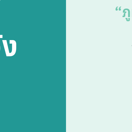
“ภู
ัง