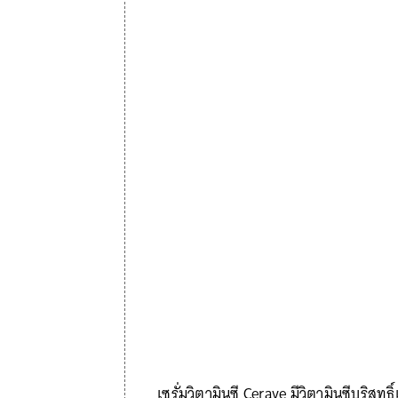
เซรั่มวิตามินซี Cerave มีวิตามินซีบริสุ