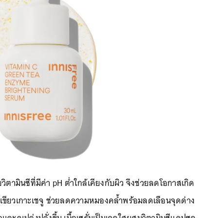
วิตามินซีที่มีค่า pH ต่ำใกล้เคียงกับผิว จึงช่วยลดโอกาสเกิด
เขียวเกาะเชจู ช่วยลดความหมองคล้ำพร้อมลดเลือนจุดด่าง