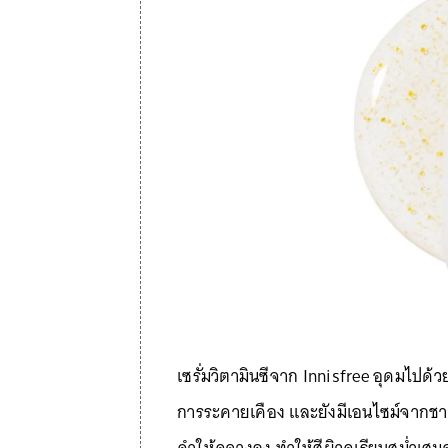
เซรั่มวิตามินซีจาก Innisfree อุดมไปด้วย
การระคายเคือง และยังมีเอนไซม์จากชา