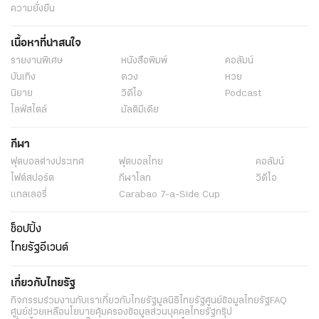
ความยั่งยืน
เนื้อหาที่น่าสนใจ
รายงานพิเศษ
หนังสือพิมพ์
คอลัมน์
บันเทิง
ดวง
หวย
นิยาย
วิดีโอ
Podcast
ไลฟ์สไตล์
มัลติมีเดีย
กีฬา
ฟุตบอลต่่างประเทศ
ฟุตบอลไทย
คอลัมน์
ไฟต์สปอร์ต
กีฬาโลก
วิดีโอ
แกลเลอรี่
Carabao 7-a-Side Cup
ช็อปปิ้ง
ไทยรัฐอีเวนต์
เกี่ยวกับไทยรัฐ
กิจกรรม
ร่วมงานกับเรา
เกี่ยวกับไทยรัฐ
มูลนิธิไทยรัฐ
ศูนย์ข้อมูลไทยรัฐ
FAQ
ศูนย์ช่วยเหลือ
นโยบายคุ้มครองข้อมูลส่วนบุคคลไทยรัฐกรุ๊ป