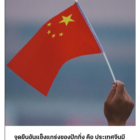
จุดยืนอันแข็งแกร่งของปักกิ่ง คือ ประเทศจีนมี