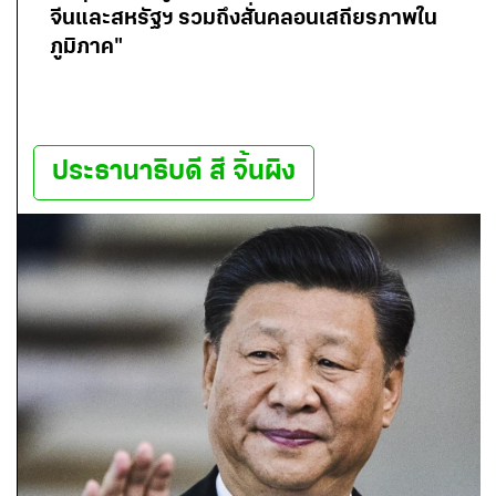
จีนและสหรัฐฯ รวมถึงสั่นคลอนเสถียรภาพใน
ภูมิภาค"
ประธานาธิบดี สี จิ้นผิง