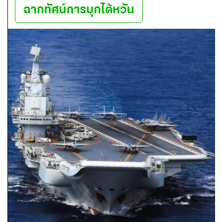
ฉากทัศน์การบุกไต้หวัน