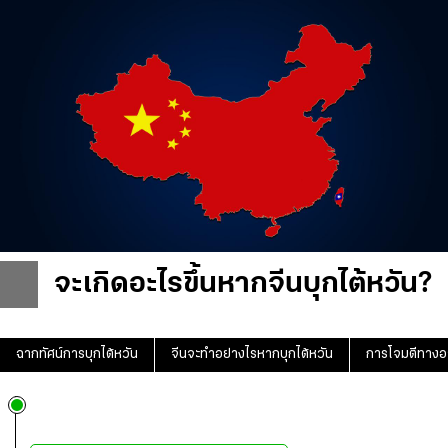
จะเกิดอะไรขึ้นหากจีนบุกไต้หวัน?
ฉากทัศน์การบุกไต้หวัน
จีนจะทำอย่างไรหากบุกไต้หวัน
การโจมตีทาง