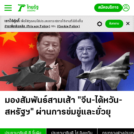
สมัครบริการ
เราใช้คุ้กกี้
เพื่อให้ทุกคนได้ประสบ
การณ์การใช้งานที่ดียิ่งขึ้น
รับทราบ
อ่านเพิ่มเติมคลิก
(Privacy Policy)
และ
(Cookie Policy)
มองสัมพันธ์สามเส้า "จีน-ไต้หวัน-
สหรัฐฯ" ผ่านการข่มขู่และยั่วยุ
ประธานาธิบดี สี จิ้นผิง
ประธานาธิบดี ไช่ อิงเหวิน
กระทรวงต่างประเท