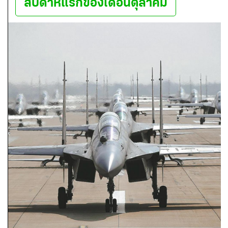
สัปดาห์แรกของเดือนตุลาคม