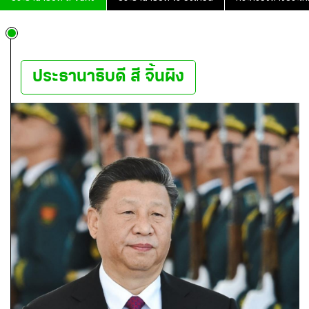
ประธานาธิบดี สี จิ้นผิง