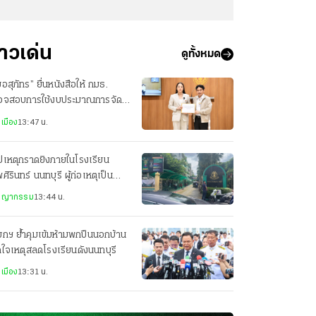
่าวเด่น
ดูทั้งหมด
อสุภัทร” ยื่นหนังสือให้ กมธ.
วจสอบการใช้งบประมาณการจัด
เวนต์ กระทรวงสาธารณสุข
เมือง
13:47 น.
ปเหตุกราดยิงภายในโรงเรียน
ศิรินทร์ นนทบุรี ผู้ก่อเหตุเป็น
ยงเด็ก ม.3
ชญากรรม
13:44 น.
กฯ ย้ำคุมเข้มห้ามพกปืนนอกบ้าน
ดใจเหตุสลดโรงเรียนดังนนทบุรี
เมือง
13:31 น.