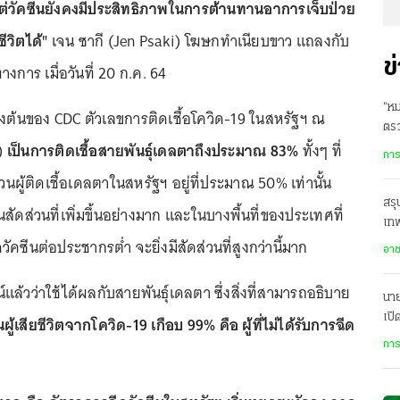
แต่วัคซีนยังคงมีประสิทธิภาพในการต้านทานอาการเจ็บป่วย
ีวิตได้"
เจน ซากี (Jen Psaki) โฆษกทำเนียบขาว แถลงกับ
ข
งการ เมื่อวันที่ 20 ก.ค. 64
“หม
องต้นของ CDC ตัวเลขการติดเชื้อโควิด-19 ในสหรัฐฯ ณ
ตร
4)
เป็นการติดเชื้อสายพันธุ์เดลตาถึงประมาณ 83%
ทั้งๆ ที่
อี
การ
ดส่วนผู้ติดเชื้อเดลตาในสหรัฐฯ อยู่ที่ประมาณ 50% เท่านั้น
สรุ
นสัดส่วนที่เพิ่มขึ้นอย่างมาก และในบางพื้นที่ของประเทศที่
เทพ
วัคซีนต่อประชากรต่ำ จะยิ่งมีสัดส่วนที่สูงกว่านี้มาก
เพี
อา
น์แล้วว่าใช้ได้ผลกับสายพันธุ์เดลตา ซึ่งสิ่งที่สามารถอธิบาย
นาย
เปิ
ู้เสียชีวิตจากโควิด-19 เกือบ 99% คือ ผู้ที่ไม่ได้รับการฉีด
การ