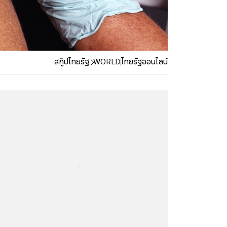
สกู๊ปไทยรัฐ
WORLD
ไทยรัฐออนไลน์
...