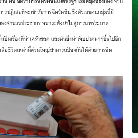
ากังวล คือ อัตราการฉีดวัคซีนในสหรัฐฯ เริ่มหยุดชะงักลง
จาก
รปฏิเสธที่จะเข้ารับการฉีดวัคซีน ซึ่งตัวเลขคนกลุ่มนี้มี
3 ของจำนวนประชากร จนกระทั่งนำไปสู่การแพร่ระบาด
้งเป็นเรื่องที่น่าเศร้าสลด และมันยิ่งน่าเจ็บปวดมากขึ้นไปอีก
 การเสียชีวิตเหล่านี้ส่วนใหญ่สามารถป้องกันได้ด้วยการฉีด