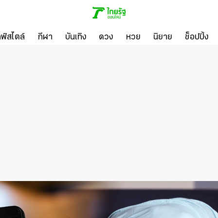
ลฟ์สไตล์
กีฬา
บันเทิง
ดวง
หวย
นิยาย
ช็อปปิ้ง