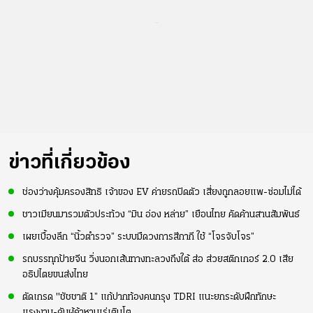
...
ข่าวที่เกี่ยวข้อง
ช่องว่างคุ้มครองสิทธิ เจ้าของ EV ค่ายรถปิดตัว เสี่ยงถูกลอยแพ-ซ่อมไม่ได้
ชาวเมียนมารวมตัวประท้วง “มิน อ่อง หล่าย” เยือนไทย คัดค้านสานสัมพันธ์
เผยเบื้องลึก “นิ้วตำรวจ” ระบบมืดวงการสีกากี ใช้ “โจรจับโจร”
รถบรรทุกป้ายจีน วิ่งนอกเส้นทางทะลวงถึงใต้ ส่อ ส่วยสติกเกอร์ 2.0 เสีย
อธิปไตยขนส่งไทย
ตัดเกรด "ชัชชาติ 1” แก้ปากท้องคนกรุง TDRI แนะยกระดับฝึกทักษะ
แรงงาน-ดันผู้ค้าหาบเร่เติบโต