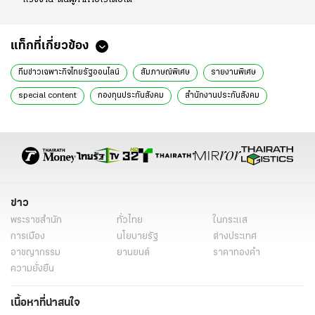
แท็กที่เกี่ยวข้อง
ทีมข่าวเฉพาะกิจไทยรัฐออนไลน์
สัมภาษณ์พิเศษ
รายงานพิเศษ
special content
กองทุนประกันสังคม
สำนักงานประกันสังคม
งบประมาณประกันสังคม
โรงอาหารกระทรวงแรงงาน
การลงทุนอสังหาริมทรัพย์
ตึก SKYY9
ไอซ์ รักชนก ศรีนอก
การใช้งบประมาณ
การปรับปรุงโรงอาหาร
การบริหารเงินลงทุน
การลงทุนในกองทุน
โครงการ TU Dome
การจัดทำปฏิทิน
ข่าว
ผลตอบแทนการลงทุน
การตรวจสอบงบประมาณ
สปส.
พระราชสำนัก
ทั่วไทย
ในกระแส
การเมือง
นโยบายรัฐ
ต่างประเทศ
อาชญากรรม
ยานยนต์
ราคาทองคำ
ความยั่งยืน
เนื้อหาที่น่าสนใจ