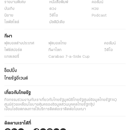
รายงานพิเศษ
หนังสือพิมพ์
คอลัมน์
บันเทิง
ดวง
หวย
นิยาย
วิดีโอ
Podcast
ไลฟ์สไตล์
มัลติมีเดีย
กีฬา
ฟุตบอลต่่างประเทศ
ฟุตบอลไทย
คอลัมน์
ไฟต์สปอร์ต
กีฬาโลก
วิดีโอ
แกลเลอรี่
Carabao 7-a-Side Cup
ช็อปปิ้ง
ไทยรัฐอีเวนต์
เกี่ยวกับไทยรัฐ
กิจกรรม
ร่วมงานกับเรา
เกี่ยวกับไทยรัฐ
มูลนิธิไทยรัฐ
ศูนย์ข้อมูลไทยรัฐ
FAQ
ศูนย์ช่วยเหลือ
นโยบายคุ้มครองข้อมูลส่วนบุคคลไทยรัฐกรุ๊ป
เงื่อนไขข้อตกลงการใช้บริการ
ติดต่อเรา
ติดต่อโฆษณา
ติดตามเราได้ที่