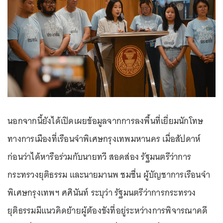
นอกจากนี้ยังได้เปิดเผยข้อมูลจากการลงพื้นที่เยี่ยมนักโทษ
ทางการเมืองที่เรือนจำพิเศษกรุงเทพมหานคร เมื่อสัปดาห์
ก่อนว่าได้หารือร่วมกับนายทวี สอดส่อง รัฐมนตรีว่าการ
กระทรวงยุติธรรม และนายมานพ ชมชื่น ผู้บัญชาการเรือนจำ
พิเศษกรุงเทพฯ ศศินันท์ ระบุว่า รัฐมนตรีว่าการกระทรวง
ยุติธรรมมีแนวคิดย้ายผู้ต้องขังที่อยู่ระหว่างการพิจารณาคดี