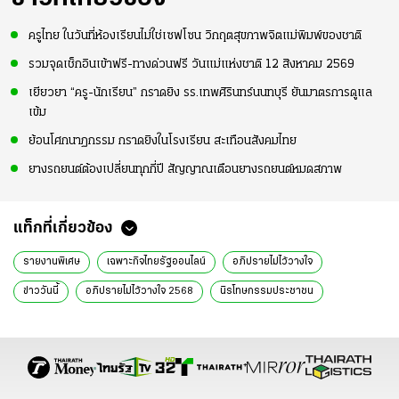
ครูไทย ในวันที่ห้องเรียนไม่ใช่เซฟโซน วิกฤตสุขภาพจิตแม่พิมพ์ของชาติ
รวมจุดเช็กอินเข้าฟรี-ทางด่วนฟรี วันแม่แห่งชาติ 12 สิงหาคม 2569
เยียวยา “ครู-นักเรียน” กราดยิง รร.เทพศิรินทร์นนทบุรี ยันมาตรการดูแล
เข้ม
ย้อนโศกนาฏกรรม กราดยิงในโรงเรียน สะเทือนสังคมไทย
ยางรถยนต์ต้องเปลี่ยนทุกกี่ปี สัญญาณเตือนยางรถยนต์หมดสภาพ
แท็กที่เกี่ยวข้อง
รายงานพิเศษ
เฉพาะกิจไทยรัฐออนไลน์
อภิปรายไม่ไว้วางใจ
ข่าววันนี้
อภิปรายไม่ไว้วางใจ 2568
นิรโทษกรรมประชาชน
นักโทษทางการเมือง
มาตรา 112
แพทองธาร ชินวัตร