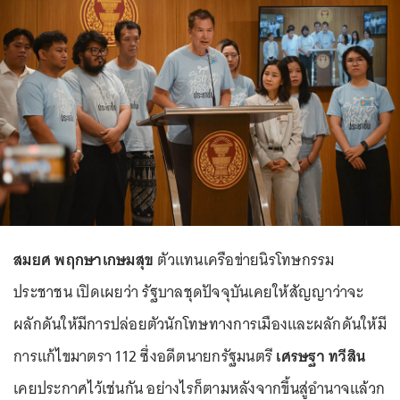
สมยศ พฤกษาเกษมสุข
ตัวแทนเครือข่ายนิรโทษกรรม
ประชาชน เปิดเผยว่า รัฐบาลชุดปัจจุบันเคยให้สัญญาว่าจะ
ผลักดันให้มีการปล่อยตัวนักโทษทางการเมืองและผลักดันให้มี
การแก้ไขมาตรา 112 ซึ่งอดีตนายกรัฐมนตรี
เศรษฐา ทวีสิน
เคยประกาศไว้เช่นกัน อย่างไรก็ตามหลังจากขึ้นสู่อำนาจแล้วก