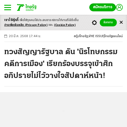
สมัครบริการ
เราใช้คุ้กกี้
เพื่อให้ทุกคนได้ประสบ
การณ์การใช้งานที่ดียิ่งขึ้น
+
ก
ก
-ก
รับทราบ
อ่านเพิ่มเติมคลิก
(Privacy Policy)
และ
(Cookie Policy)
20 มี.ค. 2568 17:44 น.
สกู๊ปไทยรัฐ
THE ISSUE
ไทยรัฐออนไลน์
ทวงสัญญารัฐบาล ดัน 'นิรโทษกรรม
คดีการเมือง' เรียกร้องบรรจุเข้าศึก
อภิปรายไม่ไว้วางใจสัปดาห์หน้า!
...