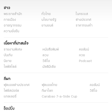
ข่าว
พระราชสำนัก
ทั่วไทย
ในกระแส
การเมือง
นโยบายรัฐ
ต่างประเทศ
อาชญากรรม
ยานยนต์
ราคาทองคำ
ความยั่งยืน
เนื้อหาที่น่าสนใจ
รายงานพิเศษ
หนังสือพิมพ์
คอลัมน์
บันเทิง
ดวง
หวย
นิยาย
วิดีโอ
Podcast
ไลฟ์สไตล์
มัลติมีเดีย
กีฬา
ฟุตบอลต่่างประเทศ
ฟุตบอลไทย
คอลัมน์
ไฟต์สปอร์ต
กีฬาโลก
วิดีโอ
แกลเลอรี่
Carabao 7-a-Side Cup
ช็อปปิ้ง