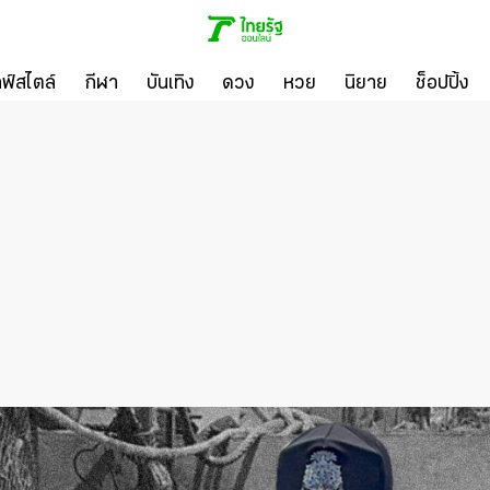
ลฟ์สไตล์
กีฬา
บันเทิง
ดวง
หวย
นิยาย
ช็อปปิ้ง