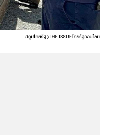
สกู๊ปไทยรัฐ
THE ISSUE
ไทยรัฐออนไลน์
...