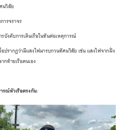
ศนวิสัย
งการจราจร
บังคับการเดินเรือในทันต่อเหตุการณ์
มื่อปรากฏว่ามีแสงไฟมารบกวนทัศนวิสัย เช่น แสงไฟจากฝั่ง
ากท้ายเรือตนเอง
รณ์หัวเรือตรงกัน: