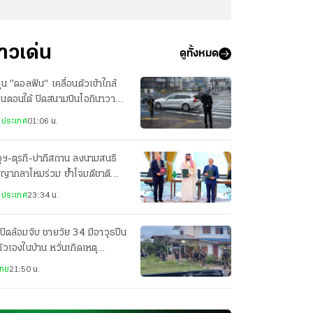
่าวเด่น
ดูทั้งหมด
ฝุ่น "ดอลฟิน" เคลื่อนตัวเข้าใกล้
ปุ่นตอนใต้ ปิดสนามบินโอกินาวา
ยพประชาชน-เจ็บ 3 ราย
งประเทศ
01:06 น.
ุฯ-ตุรกี-ปากีสถาน ลงนามสนธิ
ญญากลาโหมร่วม ย้ำโจมตีชาติ
ยวเท่ากับโจมตีทั้ง 3 ประเทศ
งประเทศ
23:34 น.
ปิดล้อมจับ ชายวัย 34 มีอาวุธปืน
ตัวเองในบ้าน หวั่นเกิดเหตุ
นตราย
ไทย
21:50 น.