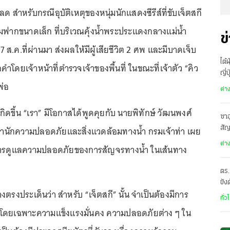
ลด สำหรับกรณีอุบัติเหตุของหนุ่มนักแสดงซีรีส์ที่ขับเจ็ตสกี
มฟากขนาดเล็ก ที่บริเวณคุ้งน้ำพระประแดงกลางแม่น้ำ
ข
 17 ส.ค.ที่ผ่านมา ส่งผลให้มีผู้เสียชีวิต 2 ศพ และมีบาดเจ็บ
ไต้
กคำโดยเจ้าหน้าที่ตำรวจเจ้าของพื้นที่ ในขณะที่เจ้าตัว “คิว
ญี่
พ่อ
อพ
ต่า
่เกิดขึ้น “เรา” มีโอกาสได้พูดคุยกับ นายพิทักษ์ วัฒนพงศ์
ซาอ
ำนักความปลอดภัยและสิ่งแวดล้อมทางน้ำ กรมเจ้าท่า เผย
สั
เดี
ต่า
ารดูแลความปลอดภัยของการสัญจรทางน้ำ ในเส้นทาง
ตร.
ขัง
างตรงประเด็นว่า สำหรับ “เจ็ตสกี” นั้น จำเป็นต้องมีการ
อั
ทั่ว
ดยเฉพาะความแข็งแรงมั่นคง ความปลอดภัยต่าง ๆ ใน