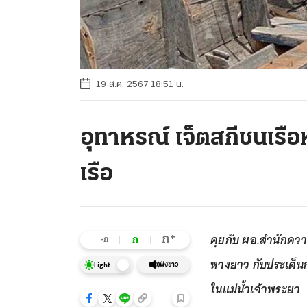
19 ส.ค. 2567 18:51 น.
อุทาหรณ์ เจ็ตสกีชนเรื
เรือ
คุยกับ ผอ.สำนักควา
+
ก
ก
-ก
หางยาว กับประเด็น
ฟังข่าว
Light
ในแม่น้ำเจ้าพระยา