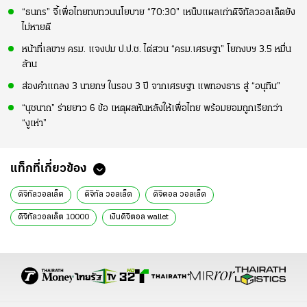
“ธนกร” จี้เพื่อไทยทบทวนนโยบาย “70:30” เหน็บแผลเก่าดิจิทัลวอลเล็ตยัง
ไม่หายดี
หน้าที่เลขาฯ ครม. แจงปม ป.ป.ช. ไต่สวน “ครม.เศรษฐา” โยกงบฯ 3.5 หมื่น
ล้าน
ส่องคำแถลง 3 นายกฯ ในรอบ 3 ปี จากเศรษฐา แพทองธาร สู่ “อนุทิน”
“นุชนาถ” ร่ายยาว 6 ข้อ เหตุผลหันหลังให้เพื่อไทย พร้อมยอมถูกเรียกว่า
“งูเห่า”
แท็กที่เกี่ยวข้อง
ดิจิทัลวอลเล็ต
ดิจิทัล วอลเล็ต
ดิจิตอล วอลเล็ต
ดิจิทัลวอลเล็ต 10000
เงินดิจิตอล wallet
ดิจิทัลวอลเล็ต 10000 ได้วันไหน
ดิจิทัล วอ ล เล็ ต ลง ทะเบียน
ดิจิทัลวอลเล็ต ลงทะเบียน
ดิจิทัลวอลเล็ต ล่าสุด
ดิจิทัล วอ ล เล็ ต 10000 ล่าสุด
ดิจิทัลวอลเล็ต 10000 ล่าสุด