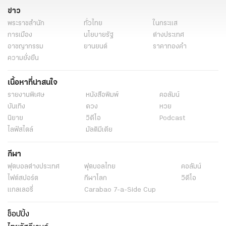
ดิจิทัลวอลเล็ต เงื่อนไข
ดิจิทัลวอลเล็ต คือ
สมัคร ดิจิทัล วอ ล เล็ ต
ข่าว
ดิจิทัลวอลเล็ต ซื้ออะไรได้บ้าง
ดิจิทัลวอลเล็ต แอพ
พระราชสำนัก
ทั่วไทย
ในกระแส
นายจุลพันธ์ อมรวิวัฒน์
คนจน
มนุษย์เงินเดือน
การเมือง
นโยบายรัฐ
ต่างประเทศ
อาชญากรรม
ยานยนต์
ราคาทองคำ
โครงการสวัสดิการแห่งรัฐ
ปัญหาเศรษฐกิจ
กระตุ้นเศรษฐกิจ
ความยั่งยืน
โครงการดิจิทัลวอลเล็ต
การกระตุ้นเศรษฐกิจ
เศรษฐกิจ
ยากจน
เนื้อหาที่น่าสนใจ
รายงานพิเศษ
เจาะประเด็น ไทยรัฐออนไลน์
special content
รายงานพิเศษ
หนังสือพิมพ์
คอลัมน์
ไทยรัฐเปิดประเด็น
ไทยรัฐวันนี้
บันเทิง
ดวง
หวย
นิยาย
วิดีโอ
Podcast
ไลฟ์สไตล์
มัลติมีเดีย
กีฬา
ฟุตบอลต่่างประเทศ
ฟุตบอลไทย
คอลัมน์
ไฟต์สปอร์ต
กีฬาโลก
วิดีโอ
แกลเลอรี่
Carabao 7-a-Side Cup
ช็อปปิ้ง