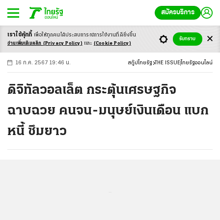
สมัครบริการ
เราใช้คุ้กกี้
เพื่อให้ทุกคนได้ประสบ
การณ์การใช้งานที่ดียิ่งขึ้น
+
ก
ก
-ก
รับทราบ
อ่านเพิ่มเติมคลิก
(Privacy Policy)
และ
(Cookie Policy)
16 ก.ค. 2567 19:46 น.
สกู๊ปไทยรัฐ
THE ISSUE
ไทยรัฐออนไลน์
ดิจิทัลวอลเล็ต กระตุ้นเศรษฐกิจ
ฉาบฉวย คนจน-มนุษย์เงินเดือน แบก
หนี้ ซึมยาว
...