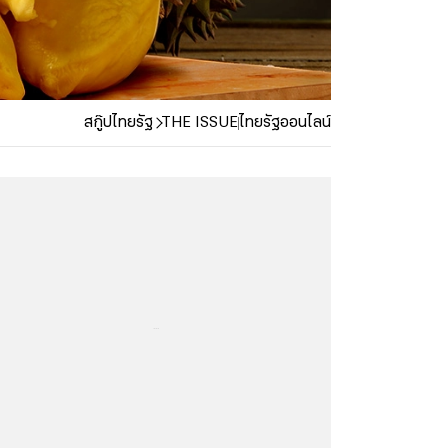
สกู๊ปไทยรัฐ
THE ISSUE
ไทยรัฐออนไลน์
...