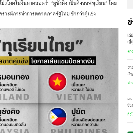
รโปรโมตในจีนมาตลอดว่า “มูซังคิง เป็นคิงออฟทุเรียน” โดย
คราะห์การทำการตลาดภาครัฐไทย ช้ากว่าคู่แข่ง
ข
ไต้
ญี่
อพ
ต่า
ซาอ
สั
เดี
ต่า
ตร.
ขัง
อั
ทั่ว