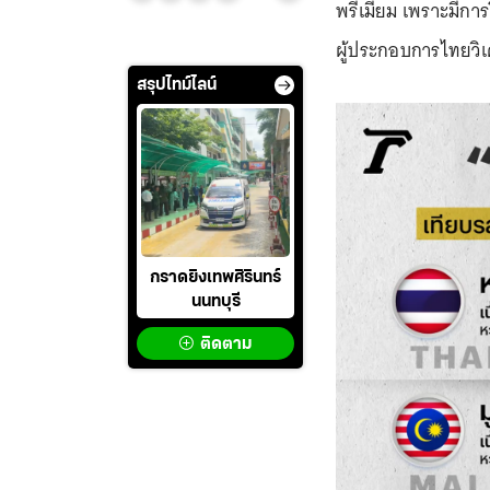
พรีเมียม เพราะมีกา
ผู้ประกอบการไทยวิเ
สรุปไทม์ไลน์
กราดยิงเทพศิรินทร์
นนทบุรี
ติดตาม