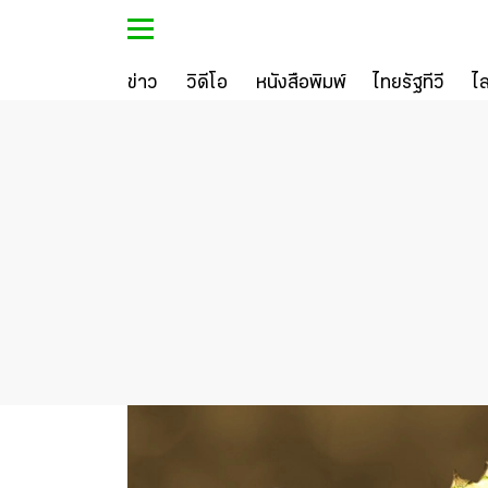
ข่าว
วิดีโอ
หนังสือพิมพ์
ไทยรัฐทีวี
ไ