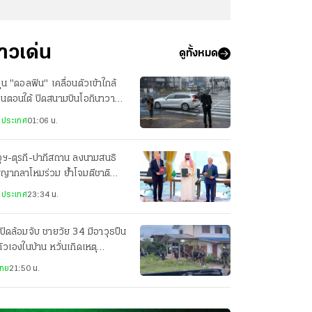
่าวเด่น
ดูทั้งหมด
ฝุ่น "ดอลฟิน" เคลื่อนตัวเข้าใกล้
ปุ่นตอนใต้ ปิดสนามบินโอกินาวา
ยพประชาชน-เจ็บ 3 ราย
งประเทศ
01:06 น.
ุฯ-ตุรกี-ปากีสถาน ลงนามสนธิ
ญญากลาโหมร่วม ย้ำโจมตีชาติ
ยวเท่ากับโจมตีทั้ง 3 ประเทศ
งประเทศ
23:34 น.
ปิดล้อมจับ ชายวัย 34 มีอาวุธปืน
ตัวเองในบ้าน หวั่นเกิดเหตุ
นตราย
ไทย
21:50 น.