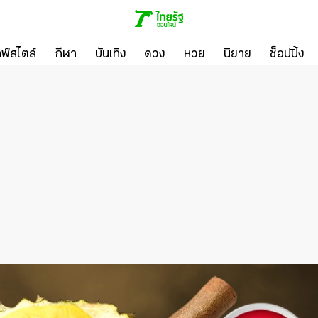
ลฟ์สไตล์
กีฬา
บันเทิง
ดวง
หวย
นิยาย
ช็อปปิ้ง