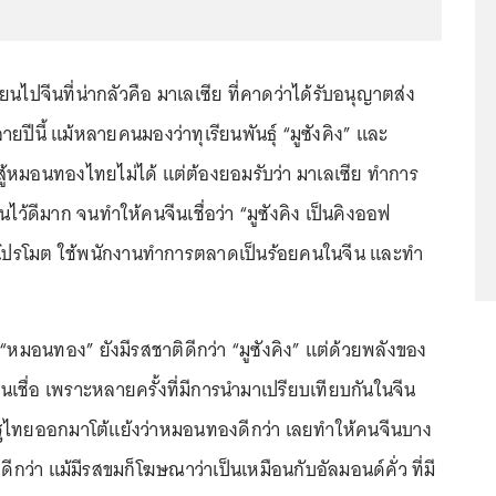
ียนไปจีนที่น่ากลัวคือ มาเลเซีย ที่คาดว่าได้รับอนุญาตส่ง
ยปีนี้ แม้หลายคนมองว่าทุเรียนพันธุ์ “มูซังคิง” และ
ู้หมอนทองไทยไม่ได้ แต่ต้องยอมรับว่า มาเลเซีย ทำการ
นไว้ดีมาก จนทำให้คนจีนเชื่อว่า “มูซังคิง เป็นคิงออฟ
ารโปรโมต ใช้พนักงานทำการตลาดเป็นร้อยคนในจีน และทำ
ิ “หมอนทอง” ยังมีรสชาติดีกว่า “มูซังคิง” แต่ด้วยพลังของ
เชื่อ เพราะหลายครั้งที่มีการนำมาเปรียบเทียบกันในจีน
รัฐไทยออกมาโต้แย้งว่าหมอนทองดีกว่า เลยทำให้คนจีนบาง
”
ดีกว่า แม้มีรสขมก็โฆษณาว่าเป็นเหมือนกับอัลมอนด์คั่ว ที่มี