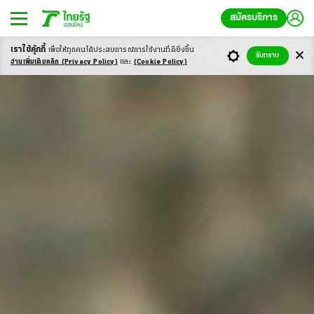
สมัครบริการ
รออีก 1 ปี ย้ายลิงลพบุรีเข้ากรง กับงบ
เราใช้คุ้กกี้
เพื่อให้ทุกคนได้ประสบ
การณ์การใช้งานที่ดียิ่งขึ้น
รับทราบ
อ่านเพิ่มเติมคลิก
(Privacy Policy)
และ
(Cookie Policy)
30 ล้าน ที่ยังไร้คำตอบ?
*******
ลงนาม MOU แก้ปัญหา 'วิกฤติลิงลพบุรี' กรมอุทยานฯ มอบ
อำนาจให้เทศบาลจัดการลิงได้ แต่ยังอยู่ภายใต้เงื่อนไข
นายกเทศมนตรีบอก "นี่คือนิมิตใหม่" เห็นเป็นรูปธรรมช้าสุด
1 ปี ด้านชาวบ้านเผย รู้สึกดีใจ กล่าวสาธุ ขอให้ทำได้จริง
เพราะกลัวมีแค่โครงการ